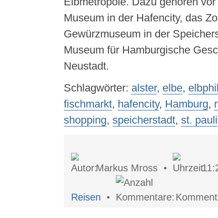
Elbmetropole. Dazu gehören vor 
Museum in der Hafencity, das Z
Gewürzmuseum in der Speichers
Museum für Hamburgische Gesch
Neustadt.
Schlagwörter:
alster
,
elbe
,
elbphi
fischmarkt
,
hafencity
,
Hamburg
,
shopping
,
speicherstadt
,
st. pauli
Markus Mross •
11:
Reisen
•
Kommentar