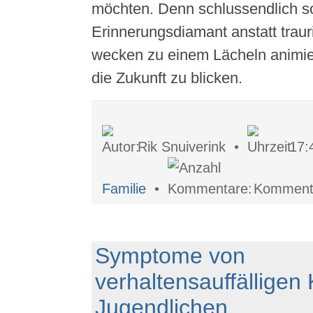
möchten. Denn schlussendlich so
Erinnerungsdiamant anstatt trau
wecken zu einem Lächeln animier
die Zukunft zu blicken.
Rik Snuiverink •
17:
Familie
•
Kommenta
Symptome von
verhaltensauffälligen
Jugendlichen