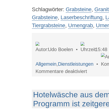
Schlagwörter:
Grabsteine
,
Granit
Grabsteine
,
Laserbeschriftung
,
L
Tiergrabsteine
,
Urnengrab
,
Urnen
Udo Boelen •
15:48
Allgemein
,
Dienstleistungen
•
für
Kommentare deaktiviert
Günstige
Grabsteine
mit
Lasergravur
Hotelwäsche aus dem
Programm ist zeitger