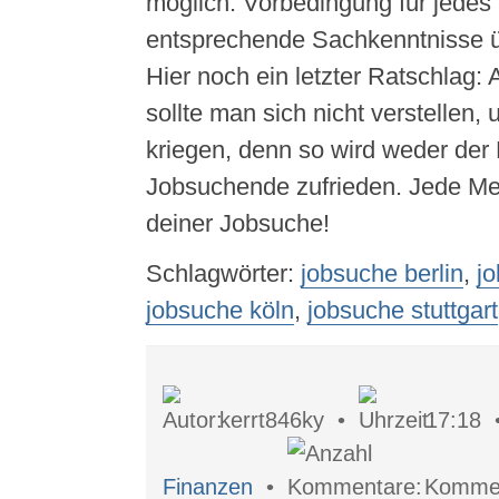
möglich. Vorbedingung für jedes 
entsprechende Sachkenntnisse ü
Hier noch ein letzter Ratschlag:
sollte man sich nicht verstellen,
kriegen, denn so wird weder der 
Jobsuchende zufrieden. Jede Me
deiner Jobsuche!
Schlagwörter:
jobsuche berlin
,
j
jobsuche köln
,
jobsuche stuttgart
kerrt846ky •
17:18
Finanzen
•
Komment