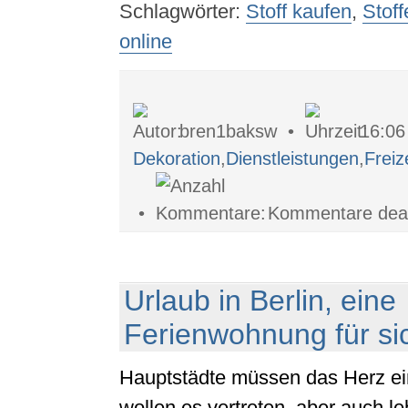
Schlagwörter:
Stoff kaufen
,
Stof
online
bren1baksw •
16:0
Dekoration
,
Dienstleistungen
,
Freiz
•
Kommentare deakt
Urlaub in Berlin, eine
Ferienwohnung für si
Hauptstädte müssen das Herz ei
wollen es vertreten, aber auch 