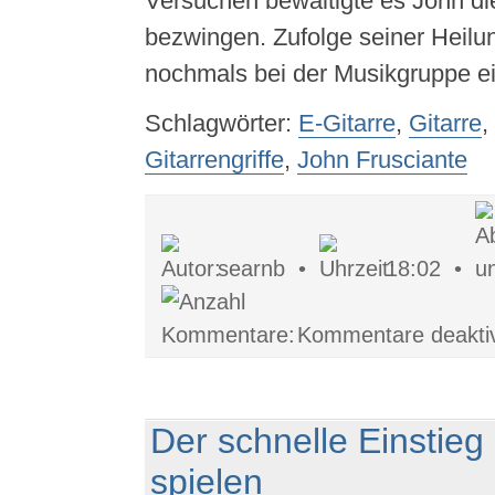
Versuchen bewältigte es John d
bezwingen. Zufolge seiner Heilu
nochmals bei der Musikgruppe ei
Schlagwörter:
E-Gitarre
,
Gitarre
,
Gitarrengriffe
,
John Frusciante
searnb •
18:02 •
Kommentare deaktiv
Der schnelle Einstieg 
spielen