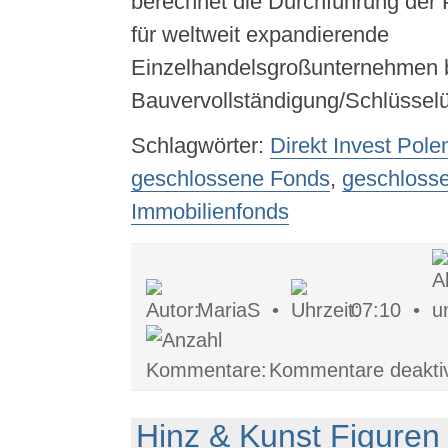
berechnet die Durchführung der 
für weltweit expandierende
Einzelhandelsgroßunternehmen b
Bauvervollständigung/Schlüssel
Schlagwörter:
Direkt Invest Pole
geschlossene Fonds
,
geschlosse
Immobilienfonds
MariaS •
07:10 •
Kommentare deaktiv
Hinz & Kunst Figuren