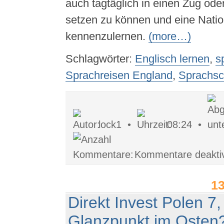
auch tagtäglich in einen Zug ode
setzen zu können und eine Natio
kennenzulernen.
(more…)
Schlagwörter:
Englisch lernen
,
s
Sprachreisen England
,
Sprachsc
lock1 •
08:24 •
Kommentare deaktiv
1
Direkt Invest Polen 7,
Glanzpunkt im Osten