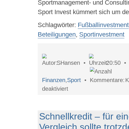
Sportmanagement- und Consulti
Sport Invest kümmert sich um d
Schlagwörter:
Fußballinvestment
Beteiligungen
,
Sportinvestment
SHansen •
20:50 
Finanzen
,
Sport
•
K
für
deaktiviert
Wie
aus
Talenten
Profis
werden.
Schnellkredit – für ei
Vergleich sollte trotz