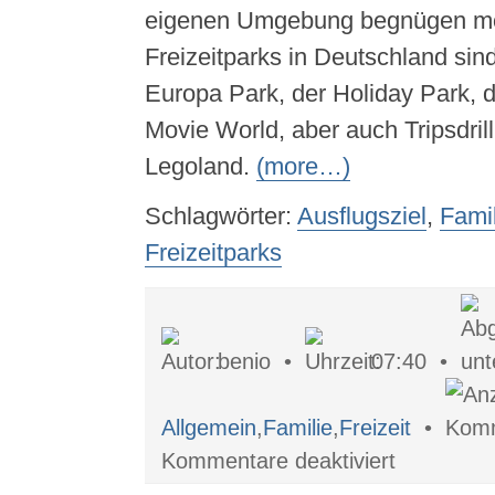
eigenen Umgebung begnügen mö
Freizeitparks in Deutschland sind
Europa Park, der Holiday Park, 
Movie World, aber auch Tripsdril
Legoland.
(more…)
Schlagwörter:
Ausflugsziel
,
Famil
Freizeitparks
benio •
07:40 •
Allgemein
,
Familie
,
Freizeit
•
für
Kommentare deaktiviert
Freizeitspaß
Freizeitpark