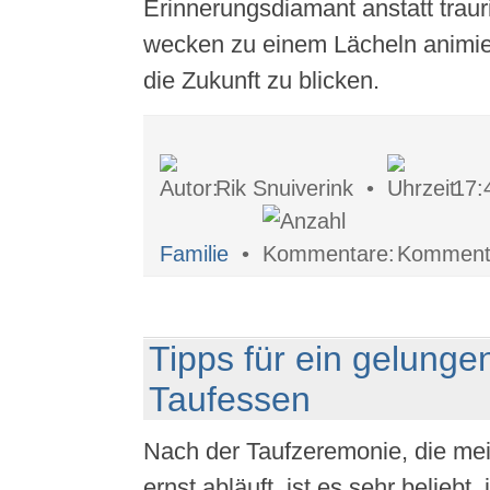
Erinnerungsdiamant anstatt trau
wecken zu einem Lächeln animier
die Zukunft zu blicken.
Rik Snuiverink •
17:
Familie
•
Kommenta
Tipps für ein gelunge
Taufessen
Nach der Taufzeremonie, die meis
ernst abläuft, ist es sehr beliebt,