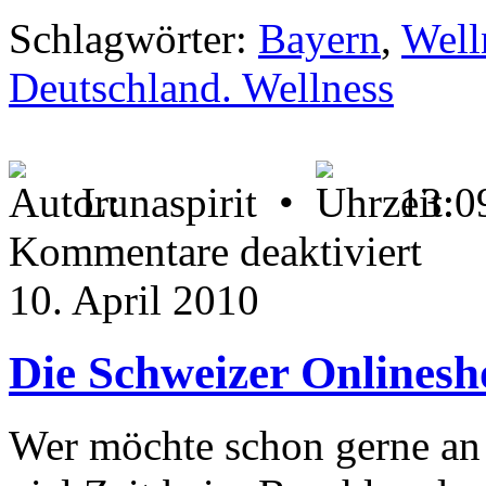
Schlagwörter:
Bayern
,
Well
Deutschland. Wellness
Lunaspirit •
13:0
für
Kommentare deaktiviert
Wellness
in
10. April 2010
Deutschl
–
erholen
in
Die Schweizer Onlinesh
heimisch
Landen
Wer möchte schon gerne an 