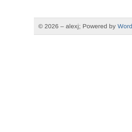
man
den
richtigen
Inkassopartner?
© 2026 – alexj; Powered by
Word