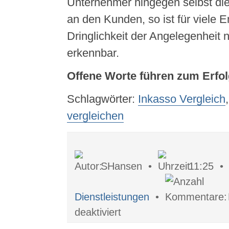
Unternehmer hingegen selbst di
an den Kunden, so ist für viele 
Dringlichkeit der Angelegenheit n
erkennbar.
Offene Worte führen zum Erfo
Schlagwörter:
Inkasso Vergleich
vergleichen
SHansen •
11:25 
Dienstleistungen
•
für
deaktiviert
Woran
erkennt