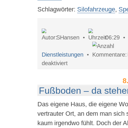
Schlagwörter:
Silofahrzeuge
,
Spe
SHansen •
06:29 
Dienstleistungen
•
für
deaktiviert
Silofahrzeuge
–
praktisch,
8
unverzichtbar
Fußboden – da stehen
Das eigene Haus, die eigene Wo
vertrauter Ort, an dem man sich 
kaum irgendwo fühlt. Doch der Al