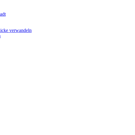
adt
licke verwandeln
n