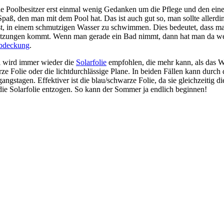
le Poolbesitzer erst einmal wenig Gedanken um die Pflege und den ein
aß, den man mit dem Pool hat. Das ist auch gut so, man sollte allerdi
, in einem schmutzigen Wasser zu schwimmen. Dies bedeutet, dass man
hmutzungen kommt. Wenn man gerade ein Bad nimmt, dann hat man da wen
bdeckung
.
l wird immer wieder die
Solarfolie
empfohlen, die mehr kann, als das W
rze Folie oder die lichtdurchlässige Plane. In beiden Fällen kann dur
angstagen. Effektiver ist die blau/schwarze Folie, da sie gleichzeitig
die Solarfolie entzogen. So kann der Sommer ja endlich beginnen!