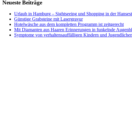
Neueste Beiträge
Urlaub in Hamburg – Sightseeing und Shopping in der Hansest
Günstige Grabsteine mit Lasergravur
Hotelwäsche aus dem kompletten Programm ist zeitgerecht
Mit Diamanten aus Haaren Erinnerungen in funkelnde Augenb
Symptome von verhaltensauffälligen Kindern und Jugendliche