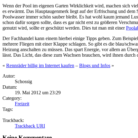
Wenn der Pool im eigenen Garten Wirklichkeit wird, machen sich vie
es erwärmt. Das Hauptaugenmerk liegt auf der Erfrischung und dem Sp
Poolwasser immer schön sauber bleibt. Es hat wohl kaum jemand Lust
schon dafür sorgen sollte, dass es gar nicht erst zu größeren Versc
genutzt wird, sollte er geschützt werden. Dies tut man mit einer
Poola
Der Fachhandel kann einem hierbei einige Tipps geben. Zum Beispie
mehrere Fliegen mit einer Klappe schlagen. So gibt es die blau/schwa
Heizung anschalten zu müssen. Das spart Energie, vor allem an Überg
lässt. Das Licht, das diese zum Wachsen brauchen, wird ihnen durch 
«
Rennräder billig im Internet kaufen
–
Blogs und Infos
»
Autor:
Schossig
Datum:
19. Mai 2012 um 23:29
Category:
Freizeit
Tags:
Trackback:
Trackback URI
Keine Kommentare