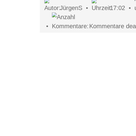
JürgenS •
17:02 •
•
Kommentare deakt