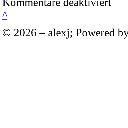
Kommentare deaktiviert
Partnerve
im
^
Internet
© 2026 – alexj; Powered b