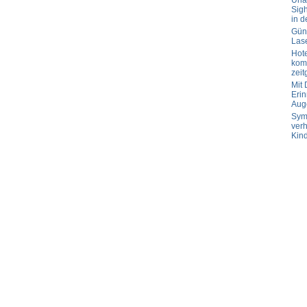
Url
Sig
in d
Güns
Las
Hot
komp
zeit
Mit
Erin
Aug
Sym
verh
Kin