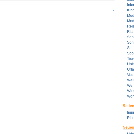
Die
Inte
Türkei
Kin
^
Med
Mod
Rei
Rich
Sho
Son
Spie
Spor
Tier
Unt
Url
Ver
Wel
Wer
Wirt
Woh
Seite
Imp
Rich
Neues