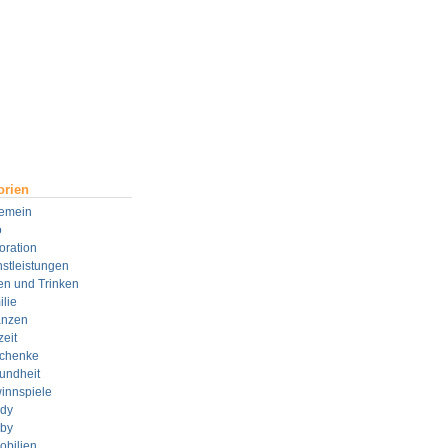
orien
gemein
o
oration
stleistungen
en und Trinken
lie
anzen
zeit
chenke
undheit
innspiele
dy
by
obilien