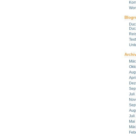
Kom
Wor
Blogro
Duca
Duca
Reis
Tex
Unt
Archi
Mär
Okt
Aug
Apri
Dez
Sep
Juli
Nov
Sep
Aug
Juli
Mai
Mär
Feb