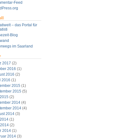
mentar-Feed
dPress.org
ll
tiwelt – das Portal für
tisti
ezeit-Blog
twand
erwegs im Saarland
v
z 2017
(2)
ober 2016
(1)
ust 2016
(2)
l 2016
(1)
ember 2015
(1)
tember 2015
(5)
 2015
(2)
ember 2014
(4)
tember 2014
(4)
ust 2014
(3)
 2014
(1)
 2014
(2)
z 2014
(1)
ruar 2014
(3)