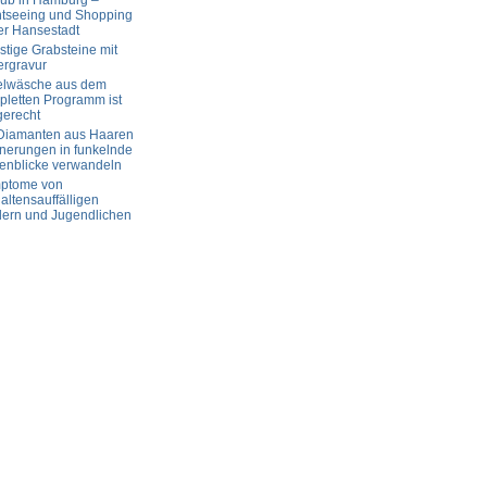
aub in Hamburg –
htseeing und Shopping
er Hansestadt
tige Grabsteine mit
ergravur
elwäsche aus dem
letten Programm ist
gerecht
 Diamanten aus Haaren
nerungen in funkelnde
enblicke verwandeln
ptome von
altensauffälligen
dern und Jugendlichen