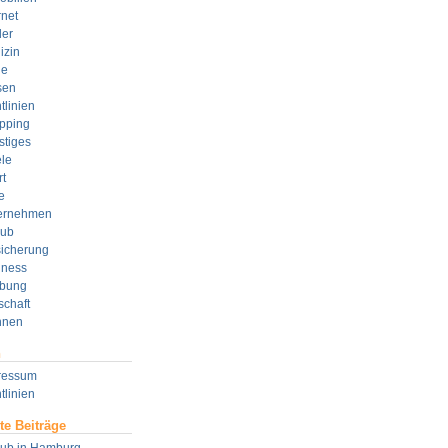
rnet
der
izin
e
sen
tlinien
pping
stiges
le
t
e
ernehmen
aub
sicherung
lness
bung
schaft
nen
n
ressum
tlinien
te Beiträge