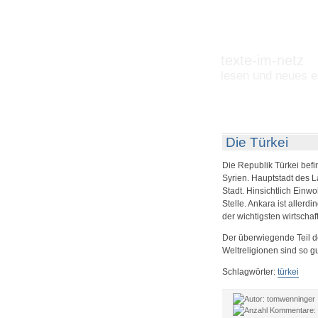
texte-im-netz
lesen und neues e
Die Türkei
Die Republik Türkei bef
Syrien. Hauptstadt des La
Stadt. Hinsichtlich Einwo
Stelle. Ankara ist allerd
der wichtigsten wirtschaf
Der überwiegende Teil d
Weltreligionen sind so gu
Schlagwörter:
türkei
tomwenninger