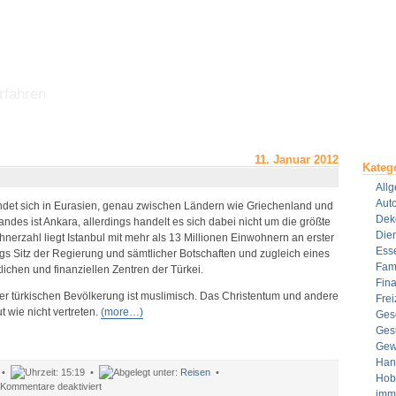
rfahren
11. Januar 2012
Kateg
All
Aut
indet sich in Eurasien, genau zwischen Ländern wie Griechenland und
Dek
ndes ist Ankara, allerdings handelt es sich dabei nicht um die größte
Dien
hnerzahl liegt Istanbul mit mehr als 13 Millionen Einwohnern an erster
Ess
ings Sitz der Regierung und sämtlicher Botschaften und zugleich eines
Fami
tlichen und finanziellen Zentren der Türkei.
Fin
er türkischen Bevölkerung ist muslimisch. Das Christentum und andere
Frei
t wie nicht vertreten.
(more…)
Ges
Ges
Gew
Han
 •
15:19 •
Reisen
•
Hob
für
Kommentare deaktiviert
imm