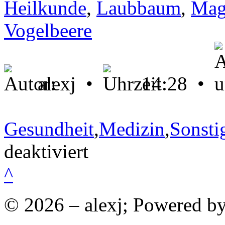
Heilkunde
,
Laubbaum
,
Mag
Vogelbeere
alexj •
14:28 •
Gesundheit
,
Medizin
,
Sonsti
für
deaktiviert
Die
Vogelbeere
^
–
auch
als
© 2026 – alexj; Powered b
Eberesche
bekannt