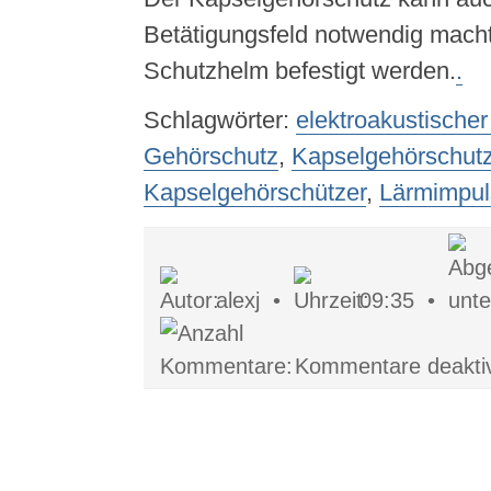
Betätigungsfeld notwendig mach
Schutzhelm befestigt werden.
.
Schlagwörter:
elektroakustische
Gehörschutz
,
Kapselgehörschut
Kapselgehörschützer
,
Lärmimpul
alexj •
09:35 •
Kommentare deaktiv