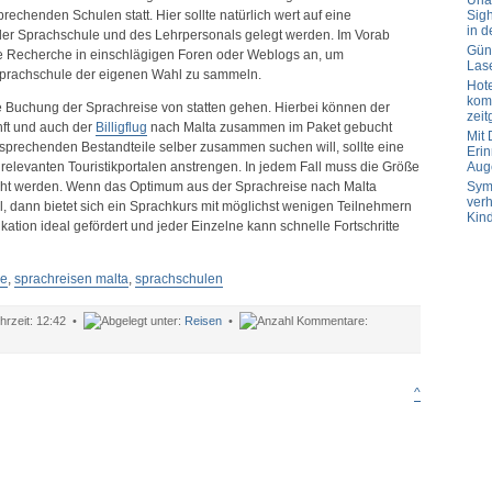
Url
echenden Schulen statt. Hier sollte natürlich wert auf eine
Sig
in d
der Sprachschule und des Lehrpersonals gelegt werden. Im Vorab
Güns
re Recherche in einschlägigen Foren oder Weblogs an, um
Las
Sprachschule der eigenen Wahl zu sammeln.
Hot
komp
e Buchung der Sprachreise von statten gehen. Hierbei können der
zeit
nft und auch der
Billigflug
nach Malta zusammen im Paket gebucht
Mit
tsprechenden Bestandteile selber zusammen suchen will, sollte eine
Erin
elevanten Touristikportalen anstrengen. In jedem Fall muss die Größe
Aug
ht werden. Wenn das Optimum aus der Sprachreise nach Malta
Sym
verh
, dann bietet sich ein Sprachkurs mit möglichst wenigen Teilnehmern
Kin
ation ideal gefördert und jeder Einzelne kann schnelle Fortschritte
se
,
sprachreisen malta
,
sprachschulen
12:42 •
Reisen
•
ür
prachreisen
uf
alta
^
ehr
ls
ur
rlaub