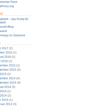
mentar-Feed
dPress.org
ll
tiwelt – das Portal für
tisti
ezeit-Blog
twand
erwegs im Saarland
v
z 2017
(2)
ober 2016
(1)
ust 2016
(2)
l 2016
(1)
ember 2015
(1)
tember 2015
(5)
 2015
(2)
ember 2014
(4)
tember 2014
(4)
ust 2014
(3)
 2014
(1)
 2014
(2)
z 2014
(1)
ruar 2014
(3)