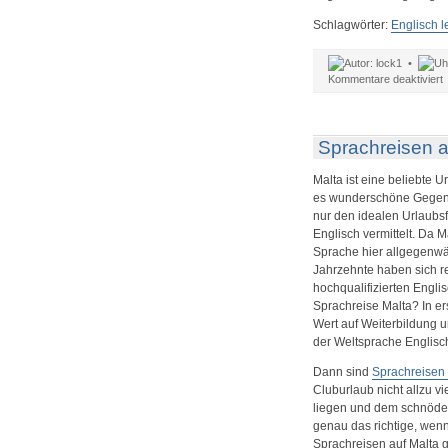
Schlagwörter:
Englisch l
lock1 •
f
Kommentare deaktiviert
S
ü
–
S
Sprachreisen a
i
E
Malta ist eine beliebte U
es wunderschöne Gegende
nur den idealen Urlaubsfl
Englisch vermittelt. Da M
Sprache hier allgegenwä
Jahrzehnte haben sich r
hochqualifizierten Englis
Sprachreise Malta? In er
Wert auf Weiterbildung 
der Weltsprache Englisc
Dann sind
Sprachreisen
Cluburlaub nicht allzu v
liegen und dem schnöden 
genau das richtige, wenn 
Sprachreisen auf Malta 