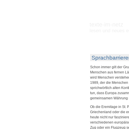
texte-im-netz
lesen und neues e
Sprachbarriere
Schon immer gilt der Gru
Menschen aus fernen Län
wird Menschen verstehen
1989, der die Menschen i
sprichwörtlich alten Kon
tun, dass Europa zusamme 
gemeinsamen Währung u
Ob die Eremitage in St. 
Griechenland oder die e
heute nicht nur faszinie
verschiedenen europäisc
Zug oder ein Flugzeug s