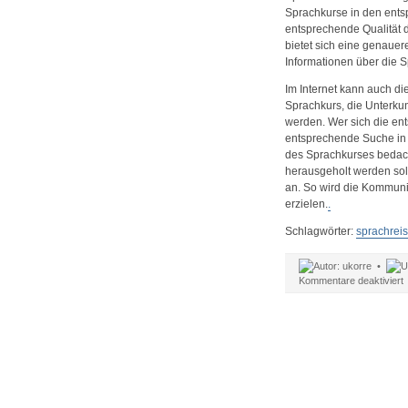
Sprachkurse in den entspr
entsprechende Qualität 
bietet sich eine genaue
Informationen über die 
Im Internet kann auch di
Sprachkurs, die Unterku
werden. Wer sich die en
entsprechende Suche in r
des Sprachkurses bedac
herausgeholt werden soll
an. So wird die Kommunik
erzielen.
.
Schlagwörter:
sprachrei
ukorre •
f
Kommentare deaktiviert
S
a
M
–
m
a
n
U