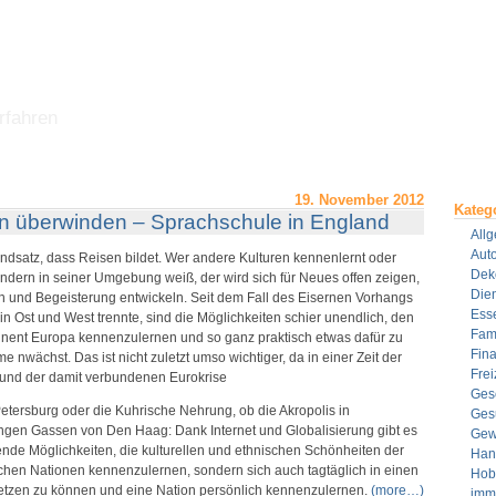
rfahren
19. November 2012
Kateg
n überwinden – Sprachschule in England
All
Aut
ndsatz, dass Reisen bildet. Wer andere Kulturen kennenlernt oder
Dek
dern in seiner Umgebung weiß, der wird sich für Neues offen zeigen,
Dien
 und Begeisterung entwickeln. Seit dem Fall des Eisernen Vorhangs
Ess
n Ost und West trennte, sind die Möglichkeiten schier unendlich, den
Fami
tinent Europa kennenzulernen und so ganz praktisch etwas dafür zu
Fin
nwächst. Das ist nicht zuletzt umso wichtiger, da in einer Zeit der
Frei
nd der damit verbundenen Eurokrise
Ges
Petersburg oder die Kuhrische Nehrung, ob die Akropolis in
Ges
ngen Gassen von Den Haag: Dank Internet und Globalisierung gibt es
Gew
rende Möglichkeiten, die kulturellen und ethnischen Schönheiten der
Han
hen Nationen kennenzulernen, sondern sich auch tagtäglich in einen
Hob
etzen zu können und eine Nation persönlich kennenzulernen.
(more…)
imm