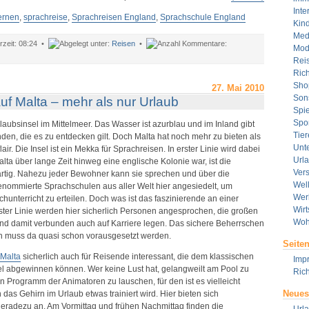
Inte
ernen
,
sprachreise
,
Sprachreisen England
,
Sprachschule England
Kin
Med
08:24 •
Reisen
•
Mod
ür
Rei
prachbarrieren
Rich
berwinden
Sho
27. Mai 2010
Son
prachschule
uf Malta – mehr als nur Urlaub
n
Spie
ngland
Spor
rlaubsinsel im Mittelmeer. Das Wasser ist azurblau und im Inland gibt
Tier
n, die es zu entdecken gilt. Doch Malta hat noch mehr zu bieten als
Unt
air. Die Insel ist ein Mekka für Sprachreisen. In erster Linie wird dabei
Url
alta über lange Zeit hinweg eine englische Kolonie war, ist die
Ver
rtig. Nahezu jeder Bewohner kann sie sprechen und über die
Wel
enommierte Sprachschulen aus aller Welt hier angesiedelt, um
Wer
chunterricht zu erteilen. Doch was ist das faszinierende an einer
Wirt
ster Linie werden hier sicherlich Personen angesprochen, die großen
Woh
und damit verbunden auch auf Karriere legen. Das sichere Beherrschen
h muss da quasi schon vorausgesetzt werden.
Seite
 Malta
sicherlich auch für Reisende interessant, die dem klassischen
Imp
iel abgewinnen können. Wer keine Lust hat, gelangweilt am Pool zu
Rich
Programm der Animatoren zu lauschen, für den ist es vielleicht
Neues
das Gehirn im Urlaub etwas trainiert wird. Hier bieten sich
geradezu an. Am Vormittag und frühen Nachmittag finden die