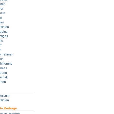
rnet
der
izin
e
sen
tlinien
pping
stiges
le
t
e
ernehmen
aub
sicherung
lness
bung
schaft
nen
n
ressum
tlinien
te Beiträge