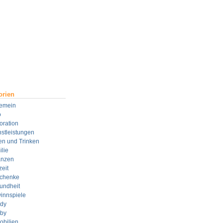
orien
gemein
o
oration
stleistungen
en und Trinken
lie
anzen
zeit
chenke
undheit
innspiele
dy
by
obilien