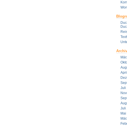
Kom
Wor
Blogro
Duca
Duca
Reis
Tex
Unt
Archi
Mär
Okt
Aug
Apri
Dez
Sep
Juli
Nov
Sep
Aug
Juli
Mai
Mär
Feb