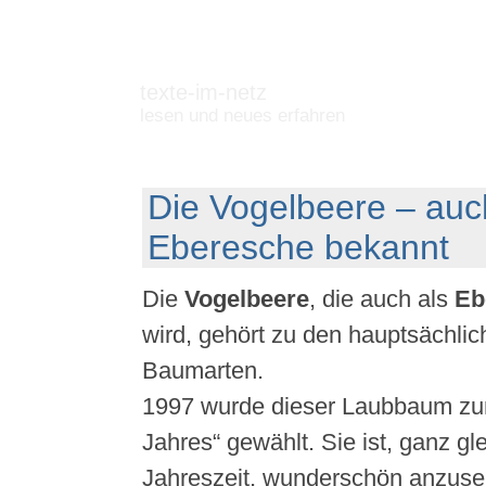
texte-im-netz
lesen und neues erfahren
Die Vogelbeere – auc
Eberesche bekannt
Die
Vogelbeere
, die auch als
Eb
wird, gehört zu den hauptsächli
Baumarten.
1997 wurde dieser Laubbaum z
Jahres“ gewählt. Sie ist, ganz gl
Jahreszeit, wunderschön anzuse