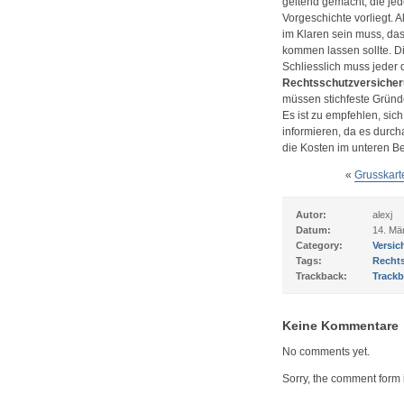
geltend gemacht, die jed
Vorgeschichte vorliegt. 
im Klaren sein muss, das
kommen lassen sollte. Di
Schliesslich muss jeder 
Rechtsschutzversiche
müssen stichfeste Gründe
Es ist zu empfehlen, sic
informieren, da es durch
die Kosten im unteren Be
«
Grusskart
Autor:
alexj
Datum:
14. Mä
Category:
Versic
Tags:
Recht
Trackback:
Trackb
Keine Kommentare
No comments yet.
Sorry, the comment form i