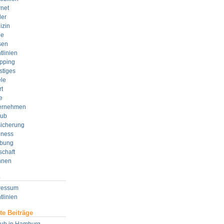
rnet
der
izin
e
sen
tlinien
pping
stiges
le
t
e
ernehmen
aub
sicherung
lness
bung
schaft
nen
n
ressum
tlinien
te Beiträge