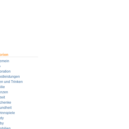
orien
gemein
o
oration
stleistungen
en und Trinken
lie
anzen
zeit
chenke
undheit
innspiele
dy
by
obilien