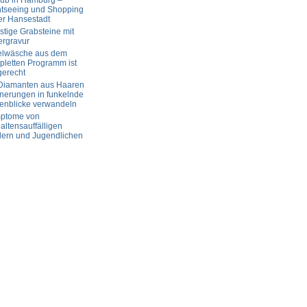
aub in Hamburg –
htseeing und Shopping
er Hansestadt
tige Grabsteine mit
ergravur
elwäsche aus dem
letten Programm ist
gerecht
 Diamanten aus Haaren
nerungen in funkelnde
enblicke verwandeln
ptome von
altensauffälligen
dern und Jugendlichen