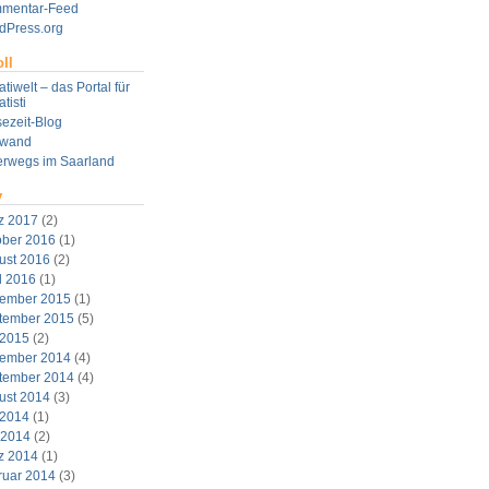
mentar-Feed
dPress.org
ll
tiwelt – das Portal für
tisti
ezeit-Blog
twand
erwegs im Saarland
v
z 2017
(2)
ober 2016
(1)
ust 2016
(2)
l 2016
(1)
ember 2015
(1)
tember 2015
(5)
 2015
(2)
ember 2014
(4)
tember 2014
(4)
ust 2014
(3)
 2014
(1)
 2014
(2)
z 2014
(1)
ruar 2014
(3)