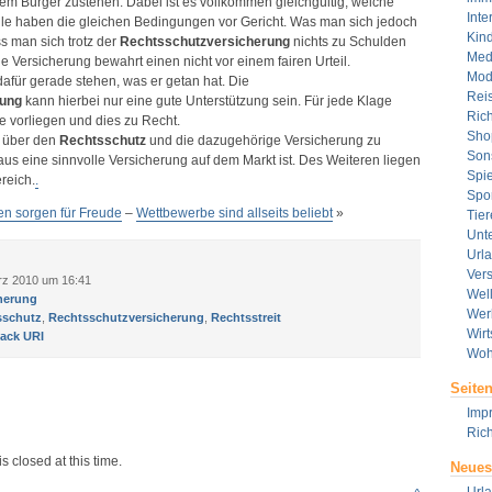
em Bürger zustehen. Dabei ist es vollkommen gleichgültig, welche
Inte
Alle haben die gleichen Bedingungen vor Gericht. Was man sich jedoch
Kin
s man sich trotz der
Rechtsschutzversicherung
nichts zu Schulden
Med
e Versicherung bewahrt einen nicht vor einem fairen Urteil.
Mod
dafür gerade stehen, was er getan hat. Die
Rei
rung
kann hierbei nur eine gute Unterstützung sein. Für jede Klage
Rich
 vorliegen und dies zu Recht.
Sho
h über den
Rechtsschutz
und die dazugehörige Versicherung zu
Son
aus eine sinnvolle Versicherung auf dem Markt ist. Des Weiteren liegen
Spie
reich.
.
Spor
en sorgen für Freude
–
Wettbewerbe sind allseits beliebt
»
Tier
Unt
Url
Ver
rz 2010 um 16:41
Wel
herung
Wer
sschutz
,
Rechtsschutzversicherung
,
Rechtsstreit
Wirt
ack URI
Woh
Seite
Imp
Rich
s closed at this time.
Neues