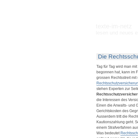
texte-im-netz
lesen und neues e
Die Rechtsschu
Tag für Tag wird man mit
begonnen hat, kann im F
grossen Rechtsstreit mit
Rechtsschutzversicheru
stehen Experten zur Seite
Rechtsschutzversiche
die Interessen des Versic
Einen die Anwalts- und
Gerichtskosten des Gegn
Ausserdem tritt die Rech
Kautionszahlung geht. S
einem Strafverfahren a
Was bedeutet
Rechtssch