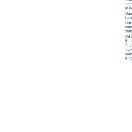
Url
^
Sig
in d
Güns
Las
Hot
komp
zeit
Mit
Erin
Aug
Sym
verh
Kin