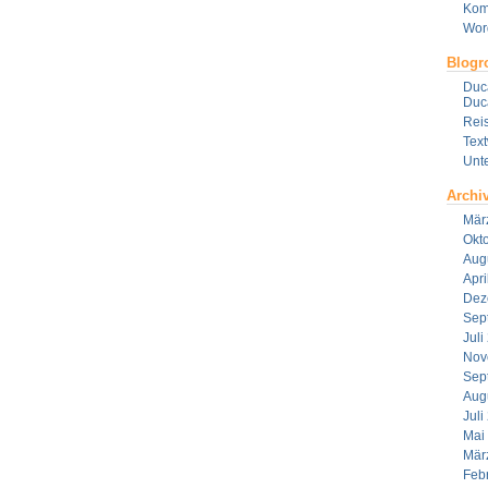
Kom
Wor
Blogro
Duca
Duca
Reis
Tex
Unt
Archi
Mär
Okt
Aug
Apri
Dez
Sep
Juli
Nov
Sep
Aug
Juli
Mai
Mär
Feb