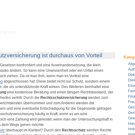
rfahren
tzversicherung ist durchaus von Vorteil
Kateg
All
 Gesetzen konfrontiert und eine Auseinandersetzung, die klein
Aut
iasko ändern. So kann eine Unwissenheit oder ein Unfall einen
Dek
 sich ziehen. Da ist man froh, wenn man im Vorfeld eine
Dien
ng
abgeschlossen hat. Diese bietet nicht nur Schutz, sondern einem
Ess
, die als unterstützende Kraft wirken. Des Weiteren beinhaltet eine
Fami
rung
eine kostenlose Beratung und einen fähigen Rechtsbeistand, der
Fin
herten vertritt. Durch die
Rechtsschutzversicherung
werden zum
Frei
 Gerichtskosten übernommen und zum Anderen werden die
Ges
ers und eine eventuelle Entschädigung für die Gegenseite getragen.
Ges
tsschutzversicherung häufig in Kraft, wenn es um eine
Gew
olch eine Zahlung wird geleistet, wenn man der Untersuchungshaft in
Han
us dem Wege gehen möchte.
Hob
utz
überhaupt im Klartext? Durch den
Rechtsschutz
werden Rechte
imm