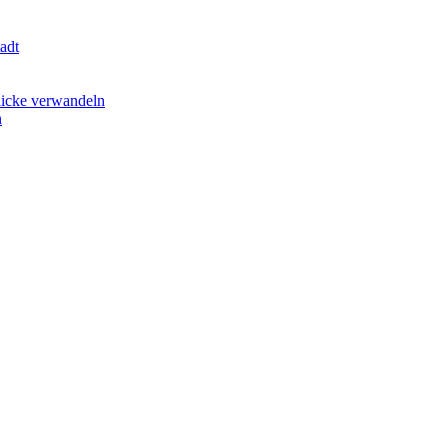
adt
licke verwandeln
n