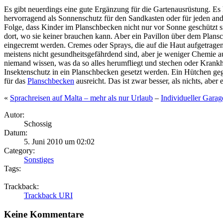
Es gibt neuerdings eine gute Ergänzung für die Gartenausrüstung. Es 
hervorragend als Sonnenschutz für den Sandkasten oder für jeden ande
Folge, dass Kinder im Planschbecken nicht nur vor Sonne geschützt
dort, wo sie keiner brauchen kann. Aber ein Pavillon über dem Plansc
eingecremt werden. Cremes oder Sprays, die auf die Haut aufgetragen
meistens nicht gesundheitsgefährdend sind, aber je weniger Chemie auf
niemand wissen, was da so alles herumfliegt und stechen oder Krankhe
Insektenschutz in ein Planschbecken gesetzt werden. Ein Hütchen geg
für das
Planschbecken
ausreicht. Das ist zwar besser, als nichts, aber
«
Sprachreisen auf Malta – mehr als nur Urlaub
–
Individueller Gara
Autor:
Schossig
Datum:
5. Juni 2010 um 02:02
Category:
Sonstiges
Tags:
Trackback:
Trackback URI
Keine Kommentare