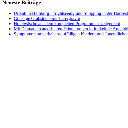
Neueste Beiträge
Urlaub in Hamburg – Sightseeing und Shopping in der Hansest
Günstige Grabsteine mit Lasergravur
Hotelwäsche aus dem kompletten Programm ist zeitgerecht
Mit Diamanten aus Haaren Erinnerungen in funkelnde Augenb
Symptome von verhaltensauffälligen Kindern und Jugendliche