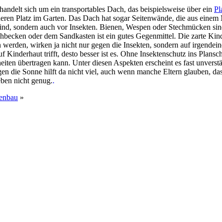
handelt sich um ein transportables Dach, das beispielsweise über ein
Pl
ren Platz im Garten. Das Dach hat sogar Seitenwände, die aus einem Ma
 sind, sondern auch vor Insekten. Bienen, Wespen oder Stechmücken si
hbecken oder dem Sandkasten ist ein gutes Gegenmittel. Die zarte Kind
 werden, wirken ja nicht nur gegen die Insekten, sondern auf irgendein
 Kinderhaut trifft, desto besser ist es. Ohne Insektenschutz ins Plansch
iten übertragen kann. Unter diesen Aspekten erscheint es fast unverst
en die Sonne hilft da nicht viel, auch wenn manche Eltern glauben, d
 eben nicht genug.
.
genbau
»