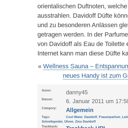
orientalischen Duftnoten, welche
ausstrahlen. Davidoff Düfte kön
und zu besonderen Anlässen gl
getragen werden. In der Parfumer
von Davidoff als Eau de Toilette 
Internet kann man diese Düfte ka
«
Wellness Sauna – Entspannun
neues Handy ist zum G
Autor:
danny45
Datum:
6. Januar 2011 um 17:5
Category:
Allgemein
Tags:
Cool Water
,
Davidoff
,
Frauenparfum
,
Led
Schreibgeräte
,
Uhren
,
Zino Davidoff
Trackback: