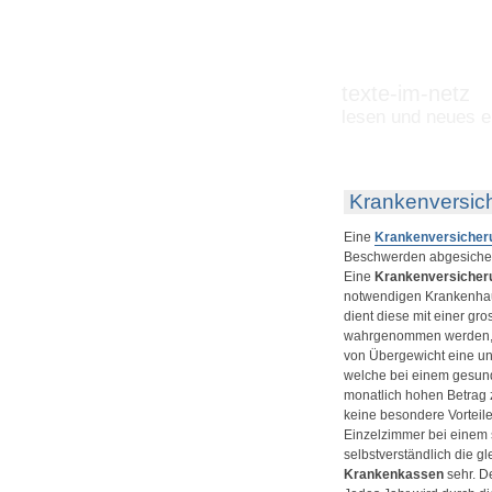
texte-im-netz
lesen und neues e
Krankenversic
Eine
Krankenversicher
Beschwerden abgesicher
Eine
Krankenversicher
notwendigen Krankenhaus
dient diese mit einer gr
wahrgenommen werden, d
von Übergewicht eine un
welche bei einem gesund
monatlich hohen Betrag z
keine besondere Vorteile
Einzelzimmer bei einem s
selbstverständlich die g
Krankenkassen
sehr. D