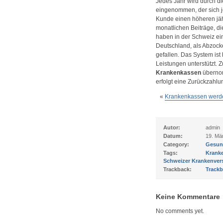
Jedes Jahr wird durch d
eingenommen, der sich je
Kunde einen höheren jäh
monatlichen Beiträge, 
haben in der Schweiz ei
Deutschland, als Abzock
gefallen. Das System ist
Leistungen unterstützt
Krankenkassen
übernom
erfolgt eine Zurückzahlu
«
Krankenkassen werde
Autor:
admin
Datum:
19. Mä
Category:
Gesun
Tags:
Krank
Schweizer Krankenver
Trackback:
Trackb
Keine Kommentare
No comments yet.