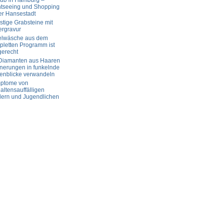
aub in Hamburg –
htseeing und Shopping
er Hansestadt
tige Grabsteine mit
ergravur
elwäsche aus dem
letten Programm ist
gerecht
 Diamanten aus Haaren
nerungen in funkelnde
enblicke verwandeln
ptome von
altensauffälligen
dern und Jugendlichen