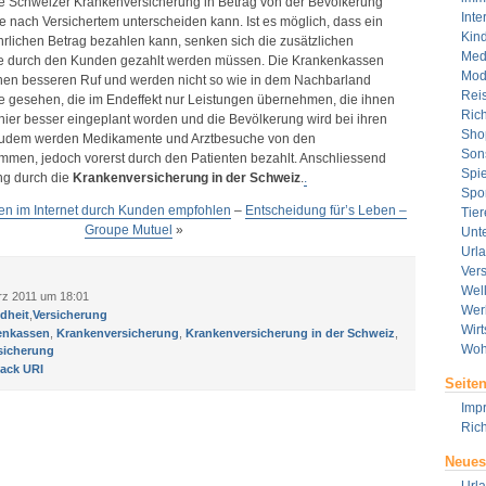
ie Schweizer Krankenversicherung in Betrag von der Bevölkerung
Inte
 nach Versichertem unterscheiden kann. Ist es möglich, dass ein
Kin
rlichen Betrag bezahlen kann, senken sich die zusätzlichen
Med
die durch den Kunden gezahlt werden müssen. Die Krankenkassen
Mod
nen besseren Ruf und werden nicht so wie in dem Nachbarland
Rei
e gesehen, die im Endeffekt nur Leistungen übernehmen, die ihnen
Rich
 hier besser eingeplant worden und die Bevölkerung wird bei ihren
Sho
. Zudem werden Medikamente und Arztbesuche von den
Son
men, jedoch vorerst durch den Patienten bezahlt. Anschliessend
Spie
ng durch die
Krankenversicherung in der Schweiz
.
.
Spor
n im Internet durch Kunden empfohlen
–
Entscheidung für’s Leben –
Tier
Groupe Mutuel
»
Unt
Url
Ver
Wel
rz 2011 um 18:01
Wer
dheit
,
Versicherung
Wirt
enkassen
,
Krankenversicherung
,
Krankenversicherung in der Schweiz
,
Woh
sicherung
ack URI
Seite
Imp
Rich
Neues