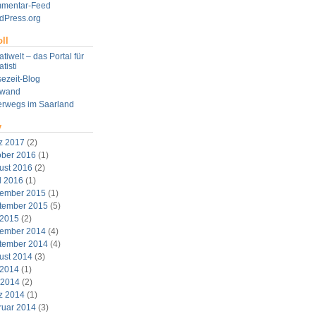
mentar-Feed
dPress.org
ll
tiwelt – das Portal für
tisti
ezeit-Blog
twand
erwegs im Saarland
v
z 2017
(2)
ober 2016
(1)
ust 2016
(2)
l 2016
(1)
ember 2015
(1)
tember 2015
(5)
 2015
(2)
ember 2014
(4)
tember 2014
(4)
ust 2014
(3)
 2014
(1)
 2014
(2)
z 2014
(1)
ruar 2014
(3)