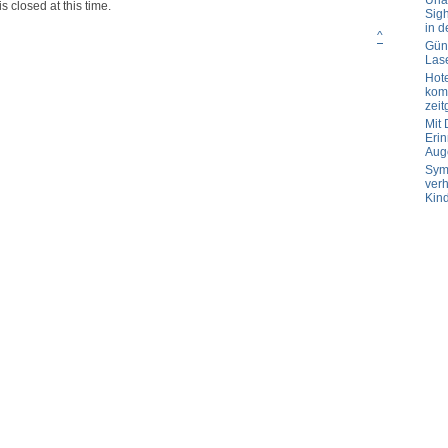
Url
s closed at this time.
Sig
in d
^
Güns
Las
Hot
komp
zeit
Mit
Erin
Aug
Sym
verh
Kin