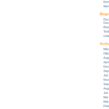
Kom
Wor
Blogro
Duca
Duca
Reis
Tex
Unt
Archi
Mär
Okt
Aug
Apri
Dez
Sep
Juli
Nov
Sep
Aug
Juli
Mai
Mär
Feb