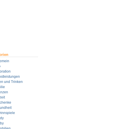
orien
gemein
o
oration
stleistungen
en und Trinken
lie
anzen
zeit
chenke
undheit
innspiele
dy
by
obilien