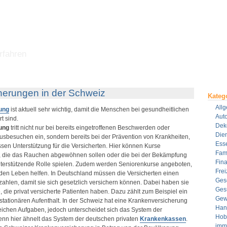
rfahren
herungen in der Schweiz
Kateg
All
ung
ist aktuell sehr wichtig, damit die Menschen bei gesundheitlichen
Aut
t sind.
Dek
ung
tritt nicht nur bei bereits eingetroffenen Beschwerden oder
Dien
besuchen ein, sondern bereits bei der Prävention von Krankheiten,
Ess
ossen Unterstützung für die Versicherten. Hier können Kurse
Fami
ie das Rauchen abgewöhnen sollen oder die bei der Bekämpfung
Fin
terstützende Rolle spielen. Zudem werden Seniorenkurse angeboten,
Frei
en Leben helfen. In Deutschland müssen die Versicherten einen
Ges
ahlen, damit sie sich gesetzlich versichern können. Dabei haben sie
Ges
, die privat versicherte Patienten haben. Dazu zählt zum Beispiel ein
Gew
tationären Aufenthalt. In der Schweiz hat eine Krankenversicherung
Han
leichen Aufgaben, jedoch unterscheidet sich das System der
Hob
enn hier ähnelt das System der deutschen privaten
Krankenkassen
.
imm