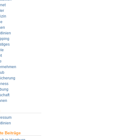
rnet
der
izin
e
sen
tlinien
pping
stiges
le
t
e
ernehmen
aub
sicherung
lness
bung
schaft
nen
n
ressum
tlinien
te Beiträge