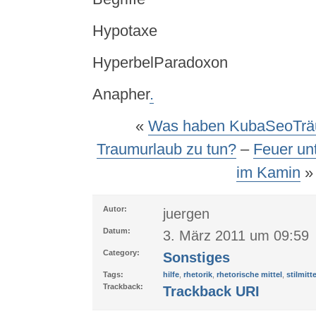
Hypotaxe
HyperbelParadoxon
Anapher
.
«
Was haben KubaSeoTrä
Traumurlaub zu tun?
–
Feuer un
im Kamin
»
Autor:
juergen
Datum:
3. März 2011 um 09:59
Category:
Sonstiges
Tags:
hilfe
,
rhetorik
,
rhetorische mittel
,
stilmitte
Trackback:
Trackback URI