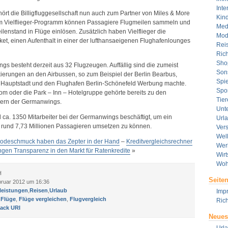
Inte
rt die Billigfluggesellschaft nun auch zum Partner von Miles & More
Kin
em Vielflieger-Programm können Passagiere Flugmeilen sammeln und
Med
enstand in Flüge einlösen. Zusätzlich haben Vielflieger die
Mod
cket, einen Aufenthalt in einer der lufthansaeigenen Flughafenlounges
Rei
Rich
Sho
gs besteht derzeit aus 32 Flugzeugen. Auffällig sind die zumeist
Son
erungen an den Airbussen, so zum Beispiel der Berlin Bearbus,
Spie
e Hauptstadt und den Flughafen Berlin-Schönefeld Werbung machte.
Spor
m oder die Park – Inn – Hotelgruppe gehörte bereits zu den
Tier
ern der Germanwings.
Unt
d ca. 1350 Mitarbeiter bei der Germanwings beschäftigt, um ein
Url
rund 7,73 Millionen Passagieren umsetzen zu können.
Ver
Wel
Modeschmuck haben das Zepter in der Hand
–
Kreditvergleichsrechner
Wer
ngen Transparenz in den Markt für Ratenkredite
»
Wirt
Woh
H
Seite
bruar 2012 um 16:36
leistungen
,
Reisen
,
Urlaub
Imp
e Flüge
,
Flüge vergleichen
,
Flugvergleich
Rich
ack URI
Neues