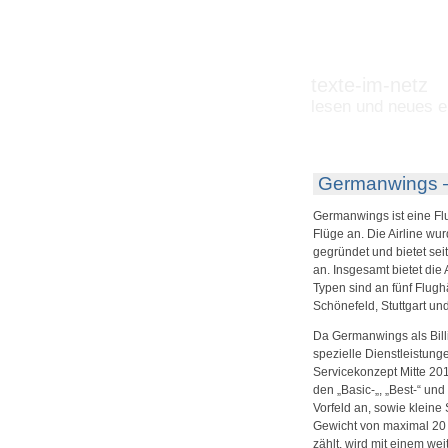
texte-im-netz
lesen und neues e
Germanwings – e
Germanwings ist eine Flu
Flüge an. Die Airline w
gegründet und bietet sei
an. Insgesamt bietet die 
Typen sind an fünf Flughä
Schönefeld, Stuttgart un
Da Germanwings als Billi
spezielle Dienstleistung
Servicekonzept Mitte 201
den „Basic-„, „Best-“ und 
Vorfeld an, sowie klein
Gewicht von maximal 20 
zählt, wird mit einem we