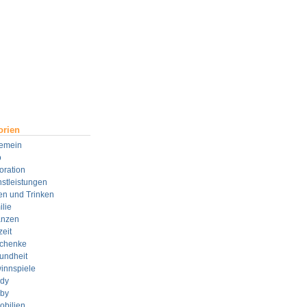
orien
gemein
o
oration
stleistungen
en und Trinken
lie
anzen
zeit
chenke
undheit
innspiele
dy
by
obilien