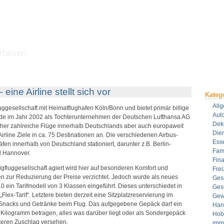
rfahren
ine Airline stellt sich vor
Kateg
All
ggesellschaft mit Heimatflughafen Köln/Bonn und bietet primär billige
Aut
urde im Jahr 2002 als Tochterunternehmen der Deutschen Lufthansa AG
Dek
ther zahlreiche Flüge innerhalb Deutschlands aber auch europaweit
Dien
Airline Ziele in ca. 75 Destinationen an. Die verschiedenen Airbus-
Ess
fen innerhalb von Deutschland stationiert, darunter z.B. Berlin-
Fami
d Hannover.
Fin
gfluggesellschaft agiert wird hier auf besonderen Komfort und
Frei
en zur Reduzierung der Preise verzichtet.
Jedoch wurde als neues
Ges
0 ein Tarifmodell von 3 Klassen eingeführt. Dieses unterschiedet in
Ges
„Flex-Tarif“. Letztere bieten derzeit eine Sitzplatzreservierung im
Gew
e Snacks und Getränke beim Flug. Das aufgegebene Gepäck darf ein
Han
Kilogramm betragen, alles was darüber liegt oder als Sondergepäck
Hob
iteren Zuschlag versehen.
imm