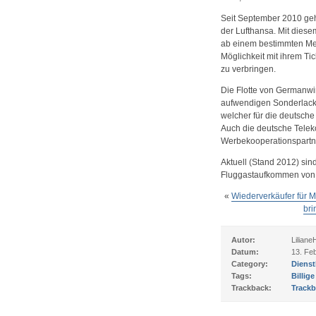
Seit September 2010 gehö
der Lufthansa. Mit dies
ab einem bestimmten Meil
Möglichkeit mit ihrem Ti
zu verbringen.
Die Flotte von Germanwin
aufwendigen Sonderlacki
welcher für die deutsch
Auch die deutsche Teleko
Werbekooperationspartn
Aktuell (Stand 2012) sin
Fluggastaufkommen von 
«
Wiederverkäufer für 
bri
Autor:
Liliane
Datum:
13. Fe
Category:
Dienst
Tags:
Billig
Trackback:
Trackb