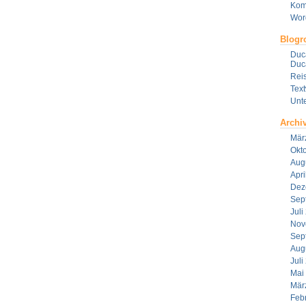
Kom
Wor
Blogro
Duca
Duca
Reis
Tex
Unt
Archi
Mär
Okt
Aug
Apri
Dez
Sep
Juli
Nov
Sep
Aug
Juli
Mai
Mär
Feb