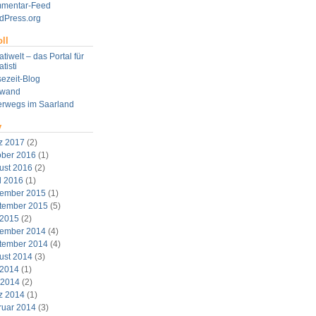
mentar-Feed
dPress.org
ll
tiwelt – das Portal für
tisti
ezeit-Blog
twand
erwegs im Saarland
v
z 2017
(2)
ober 2016
(1)
ust 2016
(2)
l 2016
(1)
ember 2015
(1)
tember 2015
(5)
 2015
(2)
ember 2014
(4)
tember 2014
(4)
ust 2014
(3)
 2014
(1)
 2014
(2)
z 2014
(1)
ruar 2014
(3)