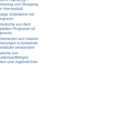
aub in Hamburg –
htseeing und Shopping
er Hansestadt
tige Grabsteine mit
ergravur
elwäsche aus dem
letten Programm ist
gerecht
 Diamanten aus Haaren
nerungen in funkelnde
enblicke verwandeln
ptome von
altensauffälligen
dern und Jugendlichen