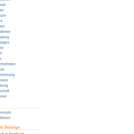
rnet
der
izin
e
sen
tlinien
pping
stiges
le
t
e
ernehmen
aub
sicherung
lness
bung
schaft
nen
n
ressum
tlinien
te Beiträge