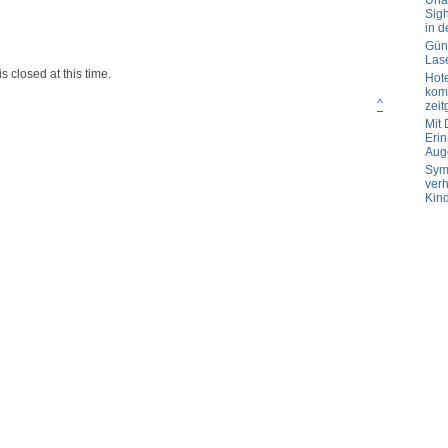
Url
Sig
in d
Güns
Las
s closed at this time.
Hot
komp
^
zeit
Mit
Erin
Aug
Sym
verh
Kin