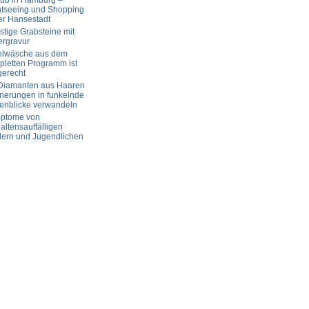
aub in Hamburg –
htseeing und Shopping
er Hansestadt
tige Grabsteine mit
ergravur
elwäsche aus dem
letten Programm ist
gerecht
 Diamanten aus Haaren
nerungen in funkelnde
enblicke verwandeln
ptome von
altensauffälligen
dern und Jugendlichen