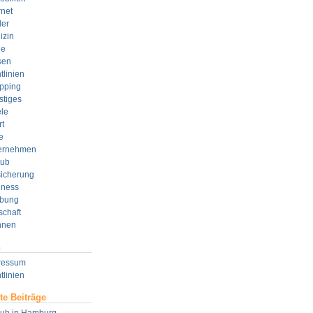
rnet
der
izin
e
sen
tlinien
pping
stiges
le
t
e
ernehmen
aub
sicherung
lness
bung
schaft
nen
n
ressum
tlinien
te Beiträge