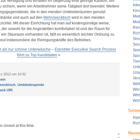
 zur Verfügung und erhalten im Gegenzug eine geringe Kaution, um
Inte
 sichern, wenn ein Arbeitnehmer seine Tätigkeit dort beendet. Weitere
Kin
tungsgegenstände, die in den meisten Umkleideräumen genutzt
Med
nbänke und auch auf den
Mehrzwecktisch
wird in den meisten
Mod
zichtet. Mit dieser Einrichtung hat man auf kostengünstige weise,
Rei
 der sowohl für die Angestellten komfortabel ist und der Raum für
Rich
ein Stauraum vorhanden ist, fällt es wesentlich leichter Ordnung zu
Sho
freut insbesondere die Reinigungskräfte des Betriebes.
Son
r als nur schöne Unterwäsche
–
Erprobter Executive Search Prozess
Spie
führt zu Top Kandidaten
»
Spor
Tier
Unt
Url
rz 2012 um 10:32
Ver
ein
Wel
wecktisch
,
Umkleidespinde
Wer
ack URI
Wirt
Woh
Seite
Imp
Rich
s closed at this time.
Neues
^