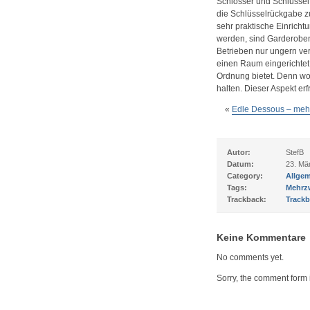
Schlösser und Schlüssel
die Schlüsselrückgabe zu
sehr praktische Einrich
werden, sind Garderobe
Betrieben nur ungern ver
einen Raum eingerichtet,
Ordnung bietet. Denn wo 
halten. Dieser Aspekt er
«
Edle Dessous – meh
Autor:
StefB
Datum:
23. Mä
Category:
Allgem
Tags:
Mehrz
Trackback:
Trackb
Keine Kommentare
No comments yet.
Sorry, the comment form i