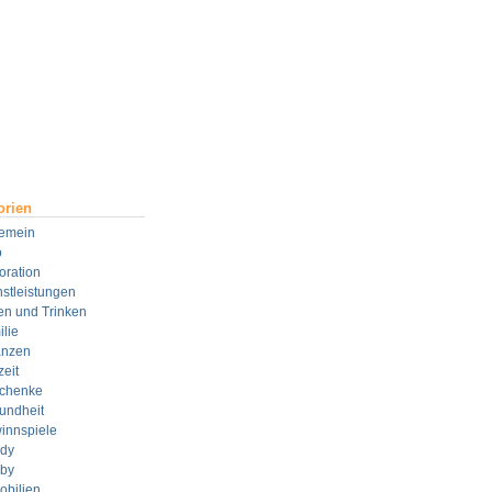
orien
gemein
o
oration
stleistungen
en und Trinken
lie
anzen
zeit
chenke
undheit
innspiele
dy
by
obilien