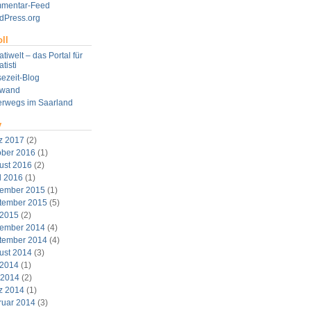
mentar-Feed
dPress.org
ll
tiwelt – das Portal für
tisti
ezeit-Blog
twand
erwegs im Saarland
v
z 2017
(2)
ober 2016
(1)
ust 2016
(2)
l 2016
(1)
ember 2015
(1)
tember 2015
(5)
 2015
(2)
ember 2014
(4)
tember 2014
(4)
ust 2014
(3)
 2014
(1)
 2014
(2)
z 2014
(1)
ruar 2014
(3)