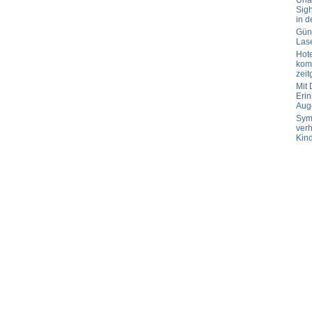
Url
Sig
in d
Güns
Las
Hot
komp
zeit
Mit
Erin
Aug
Sym
verh
Kin