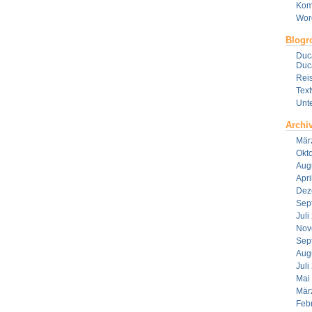
Kom
Wor
Blogro
Duca
Duca
Reis
Tex
Unt
Archi
Mär
Okt
Aug
Apri
Dez
Sep
Juli
Nov
Sep
Aug
Juli
Mai
Mär
Feb