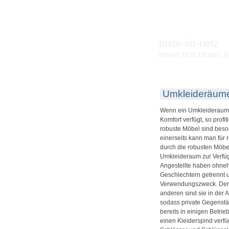
texte-im-netz
lesen und neues e
Umkleideräume 
Wenn ein Umkleideraum pr
Komfort verfügt, so prof
robuste Möbel sind beso
einerseits kann man für
durch die robusten Möbel,
Umkleideraum zur Verfügu
Angestellte haben ohnehi
Geschlechtern getrennt
Verwendungszweck. Denn s
anderen sind sie in der
sodass private Gegenstä
bereits in einigen Betri
einen Kleiderspind verfü