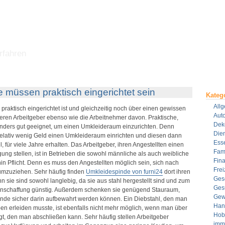
rfahren
müssen praktisch eingerichtet sein
Kateg
All
aktisch eingerichtet ist und gleichzeitig noch über einen gewissen
Aut
itieren Arbeitgeber ebenso wie die Arbeitnehmer davon. Praktische,
Dek
nders gut geeignet, um einen Umkleideraum einzurichten. Denn
Dien
 relativ wenig Geld einen Umkleideraum einrichten und diesen dann
Ess
 für viele Jahre erhalten. Das Arbeitgeber, ihren Angestellten einen
Fami
ng stellen, ist in Betrieben die sowohl männliche als auch weibliche
Fin
n Pflicht. Denn es muss den Angestellten möglich sein, sich nach
Frei
 umzuziehen.
Sehr häufig finden
Umkleidespinde von furni24
dort ihren
Ges
ie sind sowohl langlebig, da sie aus stahl hergestellt sind und zum
Ges
 Anschaffung günstig. Außerdem schenken sie genügend Stauraum,
Gew
nde sicher darin aufbewahrt werden können. Ein Diebstahl, den man
Han
eben erleiden musste, ist ebenfalls nicht mehr möglich, wenn man über
Hob
gt, den man abschließen kann. Sehr häufig stellen Arbeitgeber
imm