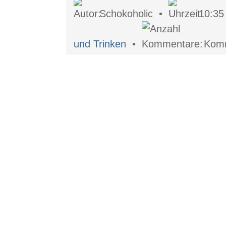
Schokoholic •
10:3
und Trinken
•
Komm