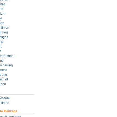
rnet
der
izin
e
sen
tlinien
pping
stiges
le
t
e
ernehmen
aub
sicherung
lness
bung
schaft
nen
n
ressum
tlinien
te Beiträge