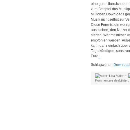
eine gute Übersicht der 
zum Beispiel das Musikp
Millionen Downloads gege
Musik nicht selbst zur V
Diese Form ist ein weni
aussuchen, den Nutzer 
starten. Wer mit dieser
empfohlen werden. Außer
kann ganz einfach über 
Tage kündigen, sonst ver
Euro.
.
Schlagwörter:
Download
Lisa Maier •
f
Kommentare deaktiviert
Ü
z
M
k
d