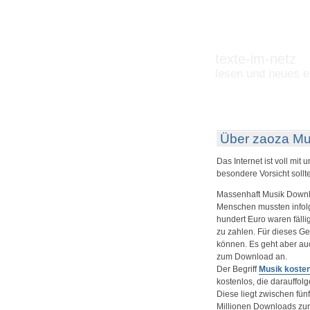
texte-im-netz
lesen und neues e
Über zaoza Mu
Das Internet ist voll mit
besondere Vorsicht sollt
Massenhaft Musik Downlo
Menschen mussten infol
hundert Euro waren fäll
zu zahlen. Für dieses G
können. Es geht aber auc
zum Download an.
Der Begriff
Musik kosten
kostenlos, die darauffo
Diese liegt zwischen fün
Millionen Downloads zur