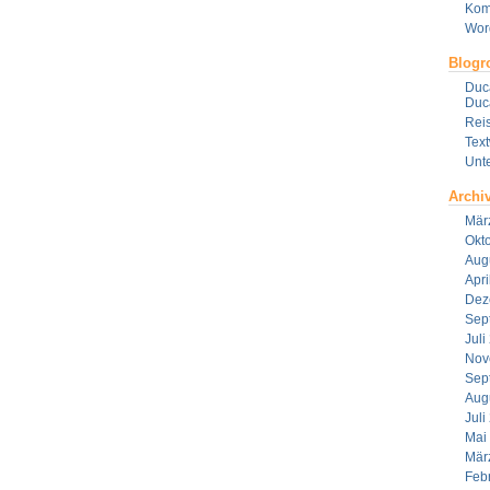
Kom
Wor
Blogro
Duca
Duca
Reis
Tex
Unt
Archi
Mär
Okt
Aug
Apri
Dez
Sep
Juli
Nov
Sep
Aug
Juli
Mai
Mär
Feb