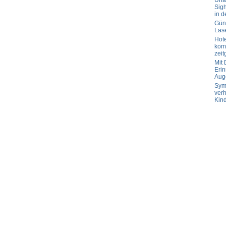
Url
Sig
in d
Güns
Las
Hot
komp
zeit
Mit
Erin
Aug
Sym
verh
Kin