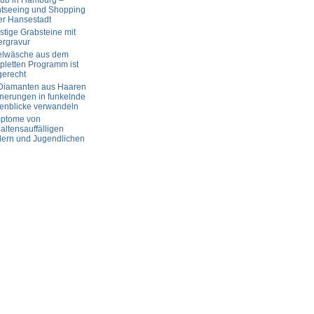
aub in Hamburg –
htseeing und Shopping
er Hansestadt
tige Grabsteine mit
ergravur
elwäsche aus dem
letten Programm ist
gerecht
 Diamanten aus Haaren
nerungen in funkelnde
enblicke verwandeln
ptome von
altensauffälligen
dern und Jugendlichen