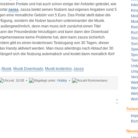
einzelnen Portale und hat auch schon einige der Anbieter getestet, wie
Inte
ortal
zaoza
. zaoza bietet seinen Nutzern laut eigenen Angaben rund 5
Kin
n eine monatliche Gebühr von 5 Euro. Das Portal stellt dabei die
Med
erfügung, sondern die Nutzer tauschen untereinander die Musik.
Mod
g außergewöhnlich, denn man muss sich zunächst einen Titel
Rei
dann der Freundesliste hinzufügen und kann dann den Download
Rich
 Vorgehensweise keine Probleme hat, dem kann zaoza sicherlich
Sho
dem gibt es einen kostenlosen Testzugang von 30 Tagen, dieser
Son
das Handy aktiviert werden. Man muss allerdings nach Ablauf der 30
Spie
längert sich die Nutzung automatisch und kostet dann monatlich fünf
Spor
Tier
Unt
,
Musik
,
Musik Downloads
,
Musik kostenlos
,
zaoza
Url
Ver
16:08 •
Hobby
•
Wel
ür
Wer
ber
Wirt
aoza
Woh
usik
^
ostenlos
Seite
ownloaden
Imp
Rich
Neues