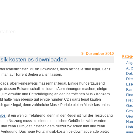
rfahren
9. Dezember 2010
Kateg
sik kostenlos downloaden
All
Aut
 unterschiedlichsten Musik Downloads, doch nicht alle sind legal. Ganz
Dek
e man auf Torrent Seiten walten lassen.
Dien
ads, aber keineswegs massenhaft legal. Einige hunderttausend
Ess
ge dessen Bekanntschaft mit teuren Abmahnungen machen, einige
Fami
ig, um Anwälte und Entschädigung an den betroffenen Musik Konzern
Fin
eld hätte man ebenso gut einige hundert CDs ganz legal kaufen
Frei
h ganz legal, denn zahlreiche Musik Portale bieten Musik kostenlos
Ges
Ges
los
ist ein wenig irreführend, denn in der Regel ist nur der Testzugang
Gew
lgende Nutzung muss mit einer monatlichen Gebühr bezahlt werden.
Han
f und zehn Euro, dafür stehen dem Nutzer zwischen fünf und zehn
Hob
 Verfügung. Das neue Portal musik-kostenlos-downlaoden.de bietet
imm