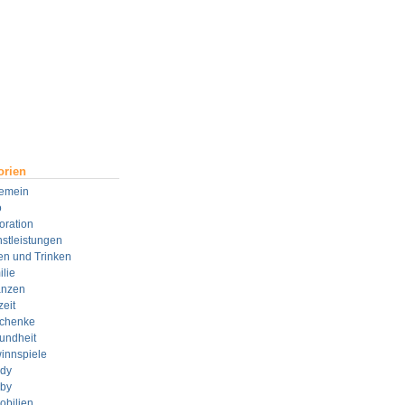
orien
gemein
o
oration
stleistungen
en und Trinken
lie
anzen
zeit
chenke
undheit
innspiele
dy
by
obilien