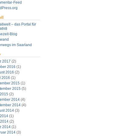
mentar-Feed
dPress.org
ll
tiwelt – das Portal für
tisti
ezeit-Blog
twand
erwegs im Saarland
v
z 2017
(2)
ober 2016
(1)
ust 2016
(2)
l 2016
(1)
ember 2015
(1)
tember 2015
(5)
 2015
(2)
ember 2014
(4)
tember 2014
(4)
ust 2014
(3)
 2014
(1)
 2014
(2)
z 2014
(1)
ruar 2014
(3)