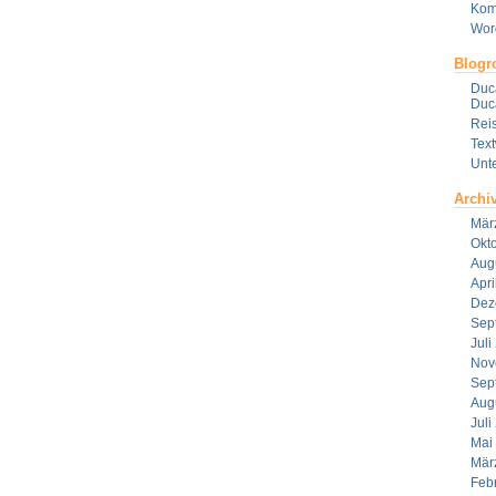
Kom
Wor
Blogro
Duca
Duca
Reis
Tex
Unt
Archi
Mär
Okt
Aug
Apri
Dez
Sep
Juli
Nov
Sep
Aug
Juli
Mai
Mär
Feb