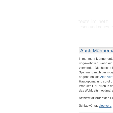
texte-im-netz
lesen und neues e
Auch Männerhau
Immer mehr Männer entdec
ungewöhnlich, wenn ein 
verwendet. Die tägliche 
Spannung nach der morg
angeboten, die
Aloe Ver
Haut optimal und sorgt d
Produkte für Herren in 
das Wohlgefühl optimal 
Attraktivität fördert den E
Schlagwörter:
aloe vera
,