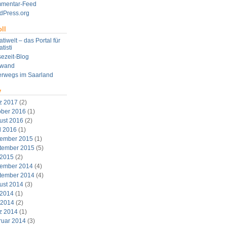
mentar-Feed
dPress.org
ll
tiwelt – das Portal für
tisti
ezeit-Blog
twand
erwegs im Saarland
v
z 2017
(2)
ober 2016
(1)
ust 2016
(2)
l 2016
(1)
ember 2015
(1)
tember 2015
(5)
 2015
(2)
ember 2014
(4)
tember 2014
(4)
ust 2014
(3)
 2014
(1)
 2014
(2)
z 2014
(1)
ruar 2014
(3)