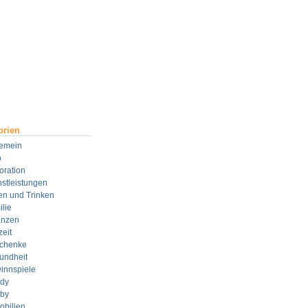
orien
gemein
o
oration
stleistungen
en und Trinken
lie
anzen
zeit
chenke
undheit
innspiele
dy
by
obilien