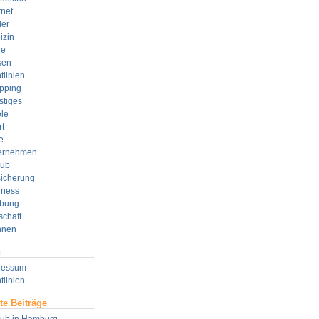
rnet
der
izin
e
sen
tlinien
pping
stiges
le
t
e
ernehmen
aub
sicherung
lness
bung
schaft
nen
n
ressum
tlinien
te Beiträge