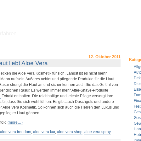
rfahren
12. Oktober 2011
Kateg
t liebt Aloe Vera
All
Aut
ken die Aloe Vera Kosmetik für sich. Längst ist es nicht mehr
Dek
Mann auf sein Äußeres achtet und pflegende Produkte für die Haut
Dien
Rasur strengt die Haut an und sicher kennen auch Sie das Gefühl von
Ess
endlichen Rasur. Es werden immer mehr After-Shave-Produkte
Fami
a
Extrakt enthalten. Die reichhaltige und leichte Pflege versorgt Ihre
Fin
afür, dass Sie sich wohl fühlen. Es gibt auch Duschgels und andere
Frei
der Aloe Vera Kosmetik. So können sich auch die Herren den Luxus und
Ges
gepflegter Haut gönnen.
Ges
rfolg
(more…)
Gew
Han
aloe vera freedom
,
aloe vera kur
,
aloe vera shop
,
aloe vera spray
Hob
imm