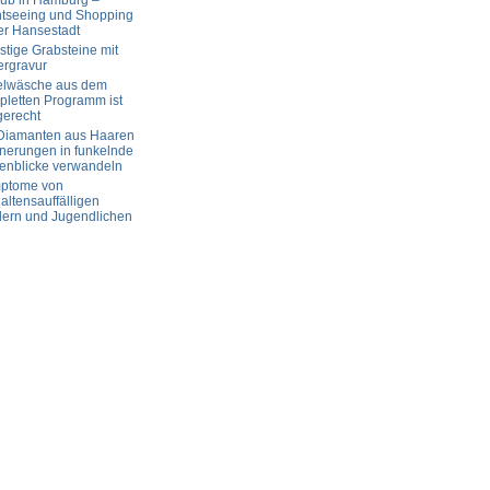
aub in Hamburg –
htseeing und Shopping
er Hansestadt
tige Grabsteine mit
ergravur
elwäsche aus dem
letten Programm ist
gerecht
 Diamanten aus Haaren
nerungen in funkelnde
enblicke verwandeln
ptome von
altensauffälligen
dern und Jugendlichen