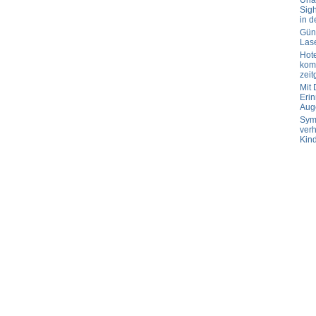
Url
Sig
in d
Güns
Las
Hot
komp
zeit
Mit
Erin
Aug
Sym
verh
Kin