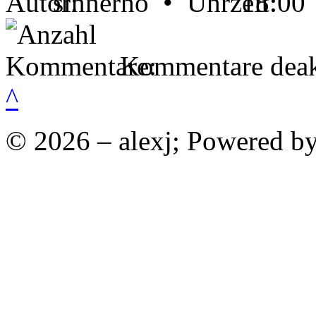
sinnerho •
18:00
Kommentare deakt
^
© 2026 – alexj; Powered b