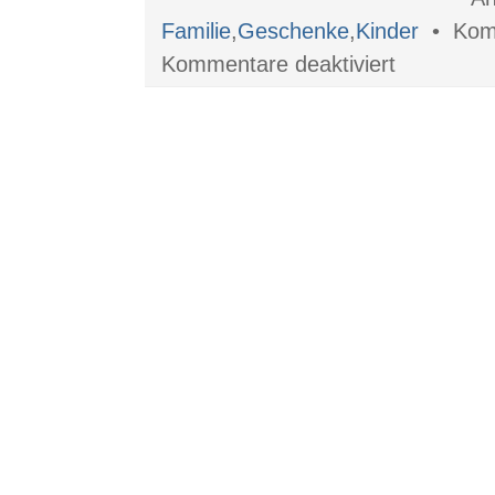
Familie
,
Geschenke
,
Kinder
•
für
Kommentare deaktiviert
Personen-
und
Güterzugsets
von
Duplo