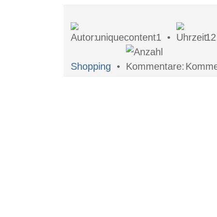
uniquecontent1 •
12
Shopping
•
Kommen