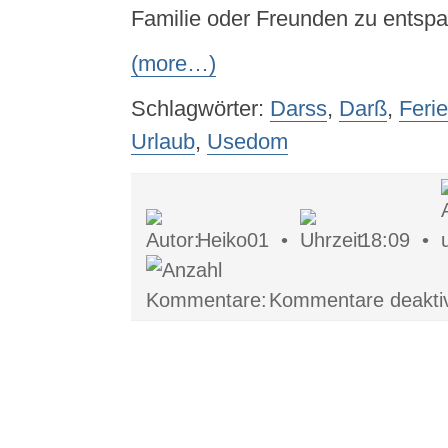
Familie oder Freunden zu entsp
(more…)
Schlagwörter:
Darss
,
Darß
,
Feri
Urlaub
,
Usedom
Heiko01 •
18:09 •
Kommentare deaktiv