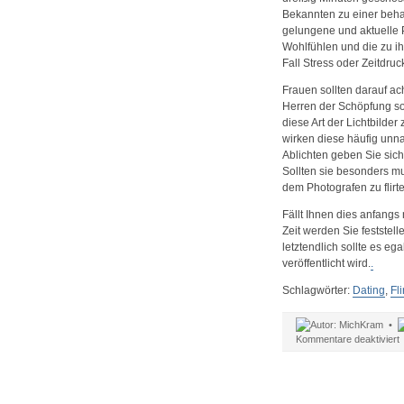
Bekannten zu einer behagl
gelungene und aktuelle P
Wohlfühlen und die zu i
Fall Stress oder Zeitdru
Frauen sollten darauf ac
Herren der Schöpfung so
diese Art der Lichtbilder
wirken diese häufig unn
Ablichten geben Sie sich
Sollten sie besonders mu
dem Photografen zu flirte
Fällt Ihnen dies anfang
Zeit werden Sie feststell
letztendlich sollte es eg
veröffentlicht wird.
.
Schlagwörter:
Dating
,
Fli
MichKram •
f
Kommentare deaktiviert
p
F
f