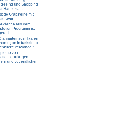
aub in Hamburg –
htseeing und Shopping
er Hansestadt
tige Grabsteine mit
ergravur
elwäsche aus dem
letten Programm ist
gerecht
 Diamanten aus Haaren
nerungen in funkelnde
enblicke verwandeln
ptome von
altensauffälligen
dern und Jugendlichen