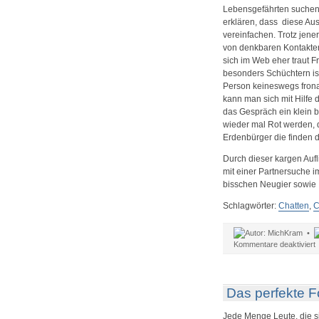
Lebensgefährten suchen 
erklären, dass diese Au
vereinfachen. Trotz jene
von denkbaren Kontakten
sich im Web eher traut 
besonders Schüchtern ist
Person keineswegs fron
kann man sich mit Hilfe 
das Gespräch ein klein b
wieder mal Rot werden, d
Erdenbürger die finden d
Durch dieser kargen Aufl
mit einer Partnersuche i
bisschen Neugier sowie I
Schlagwörter:
Chatten
,
C
MichKram •
f
Kommentare deaktiviert
D
o
V
b
Das perfekte F
d
P
Jede Menge Leute, die s