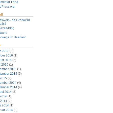
mentar-Feed
dPress.org
ll
tiwelt – das Portal für
tisti
ezeit-Blog
twand
erwegs im Saarland
v
z 2017
(2)
ober 2016
(1)
ust 2016
(2)
l 2016
(1)
ember 2015
(1)
tember 2015
(5)
 2015
(2)
ember 2014
(4)
tember 2014
(4)
ust 2014
(3)
 2014
(1)
 2014
(2)
z 2014
(1)
ruar 2014
(3)