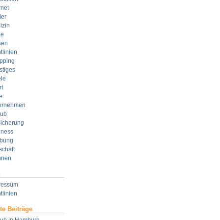
rnet
der
izin
e
sen
tlinien
pping
stiges
le
t
e
ernehmen
aub
sicherung
lness
bung
schaft
nen
n
ressum
tlinien
te Beiträge