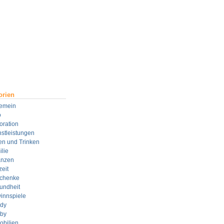
orien
gemein
o
oration
stleistungen
en und Trinken
lie
anzen
zeit
chenke
undheit
innspiele
dy
by
obilien