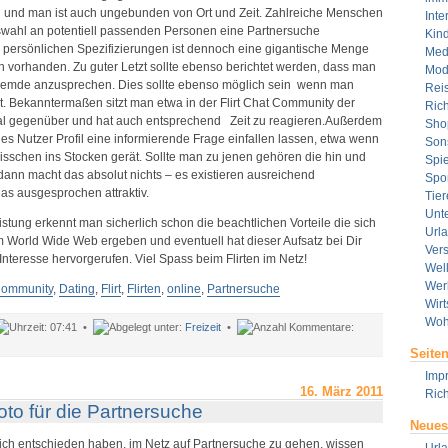
und man ist auch ungebunden von Ort und Zeit. Zahlreiche Menschen
Inte
swahl an potentiell passenden Personen eine Partnersuche
Kin
r persönlichen Spezifizierungen ist dennoch eine gigantische Menge
Med
 vorhanden. Zu guter Letzt sollte ebenso berichtet werden, dass man
Mod
Fremde anzusprechen. Dies sollte ebenso möglich sein wenn man
Rei
. Bekanntermaßen sitzt man etwa in der Flirt Chat Community der
Rich
al gegenüber und hat auch entsprechend Zeit zu reagieren.Außerdem
Sho
des Nutzer Profil eine informierende Frage einfallen lassen, etwa wenn
Son
isschen ins Stocken gerät. Sollte man zu jenen gehören die hin und
Spie
ann macht das absolut nichts – es existieren ausreichend
Spor
as ausgesprochen attraktiv.
Tier
Unt
istung erkennt man sicherlich schon die beachtlichen Vorteile die sich
Url
m World Wide Web ergeben und eventuell hat dieser Aufsatz bei Dir
Ver
nteresse hervorgerufen. Viel Spass beim Flirten im Netz!
Wel
Wer
ommunity
,
Dating
,
Flirt
,
Flirten
,
online
,
Partnersuche
Wirt
Woh
07:41 •
Freizeit
•
ür
Seite
ie
ffensichtlichen
Imp
orteile
16. März 2011
Rich
ei
oto für die Partnersuche
er
Neues
artnersuche
ich entschieden haben, im Netz auf Partnersuche zu gehen, wissen