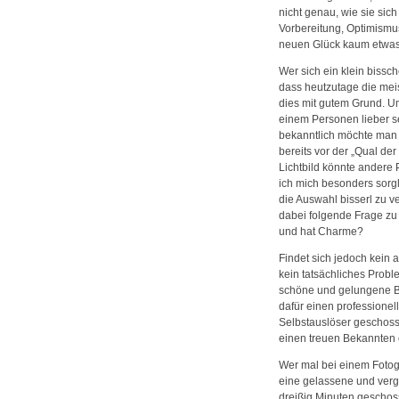
i
nicht genau, wie sie sich
Vorbereitung, Optimismus
neuen Glück kaum etwas
Wer sich ein klein bissc
dass heutzutage die meis
dies mit gutem Grund. U
einem Personen lieber s
bekanntlich möchte man a
bereits vor der „Qual de
Lichtbild könnte andere
ich mich besonders sorg
die Auswahl bisserl zu v
dabei folgende Frage zu 
und hat Charme?
Findet sich jedoch kein a
kein tatsächliches Probl
schöne und gelungene Bil
dafür einen professionell
Selbstauslöser geschosse
einen treuen Bekannten o
Wer mal bei einem Fotogr
eine gelassene und verg
dreißig Minuten geschos