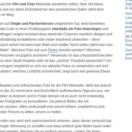
Url
m
 auf der
Flirt und Chat
Webseite darstellen sollen. Aber mit etwas
Sig
Web
in d
 und vor allem Ehrlichkeit bei den persönlichen Daten steht dem
Güns
 im Weg.
Las
Hot
hen auf
Single und Partnerbörsen
umgesehen hat, wird bemerken,
komp
ten User in ihren Profilangaben
ebenfalls ein Foto hinterlegen
und
zeit
mfragen zeigen konstant dass damit die Chancen merklich steigen und
Mit
elbständig kontaktieren oder lieber bejahend antworten – denn
Erin
uch sehen mit wem man flirtet und chattet. Nicht selten steht man nun
Aug
r Wahl“. Welches Foto soll zum
Flirten
benützt werden? Welches
Sym
verh
 Personen vorzüglich anziehen? Verwende ich das Urlaubsbild bei dem
Kin
los dem Spaß hingebe oder ist das „seriöse“ Passbild passender? Um
erringern empfiehlt es sich nur aktuelle Fotos zu verwenden und sich
stellen: welches Lichtbild schmeichelt, zeigt auch das gewisse Etwas
ktuelles und erfrischendes Foto für die Flirt Webseite, stellt das jedoch
em dar. Es reicht eine durchschnittlich auflösendene Digicam aus, um
der zu knipsen und in Folge dessen ist es auch nicht notwendig,
en Fotografen zu konsultieren. Da jedoch Bilder, die mit
n wurden, öfters verkrampft und unecht wirken, empfiehlt es sich,
der Freund zu bitten, einem zu helfen.
afen war, wird sich wahrscheinlich erinnern, dass dieser versucht hat,
nügte Stimmung zu schaffen und dass wirklich gute Bilder kaum unter
sen werden. Machen Sie es einfach genauso – laden Sie ihren