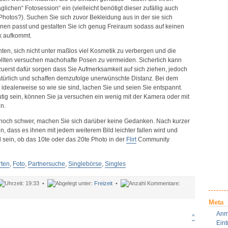
ichen“ Fotosession“ ein (vielleicht benötigt dieser zufällig auch
hotos?). Suchen Sie sich zuvor Bekleidung aus in der sie sich
hnen passt und gestalten Sie ich genug Freiraum sodass auf keinen
ck aufkommt.
hten, sich nicht unter maßlos viel Kosmetik zu verbergen und die
llten versuchen machohafte Posen zu vermeiden. Sicherlich kann
 zuerst dafür sorgen dass Sie Aufmerksamkeit auf sich ziehen, jedoch
atürlich und schaffen demzufolge unerwünschte Distanz. Bei dem
 idealerweise so wie sie sind, lachen Sie und seien Sie entspannt.
tig sein, können Sie ja versuchen ein wenig mit der Kamera oder mit
n.
s noch schwer, machen Sie sich darüber keine Gedanken. Nach kurzer
en, dass es ihnen mit jedem weiterem Bild leichter fallen wird und
al sein, ob das 10te oder das 20te Photo in der
Flirt
Community
rten
,
Foto
,
Partnersuche
,
Singlebörse
,
Singles
19:33 •
Freizeit
•
ür
Das
Meta
erfekte
Anm
oto
^
Ein
ür