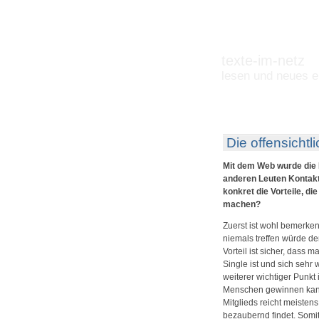
texte-im-netz
lesen und neues e
Die offensichtl
Mit dem Web wurde die P
anderen Leuten Kontakt
konkret die Vorteile, d
machen?
Zuerst ist wohl bemerke
niemals treffen würde de
Vorteil ist sicher, das
Single ist und sich sehr 
weiterer wichtiger Punkt
Menschen gewinnen kann.
Mitglieds reicht meisten
bezaubernd findet. Somi