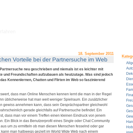
rfahren
18. September 2011
Kateg
ichen Vorteile bei der Partnersuche im Web
All
Aut
artnersuche neu geschrieben und niemals ist es leichter mit
Dek
e und Freundschaften aufzubauen als heutzutage. Was sind jedoch
Dien
ie das Kennenlernen, Chatten und Flirten im Web so faszinierend
Ess
Fami
nswert, dass man Online Menschen kennen lernt die man in der Regel
Fin
nn üblicherweise hat man weit weniger Spielraum. Ein zusätzlicher
Frei
s man gewiss annehmen kann, dass sein Gesprächspartner gleichwohl
Ges
wahrscheinlich gerade gleichfalls auf Partnersuche befindet. Ein
Ges
 ist, dass man vor einem Treffen einen kleinen Eindruck von jenem
Gew
 Ein Blick in das Benutzerprofil eines Single oder Chat Community
Han
s aus um zu ermitteln ob man diesen Menschen fesselnd oder gar
Hob
t kann man halbwegs gezielt im World Wide Web nach einem
imm