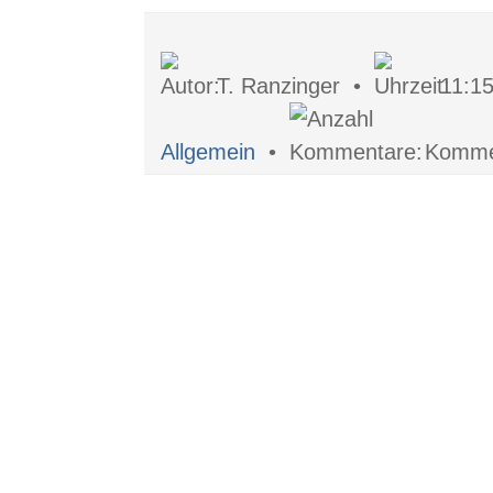
T. Ranzinger •
11:1
Allgemein
•
Kommen