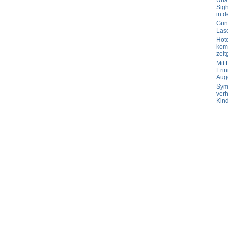
Url
Sig
in d
Güns
Las
Hot
komp
zeit
Mit
Erin
Aug
Sym
verh
Kin