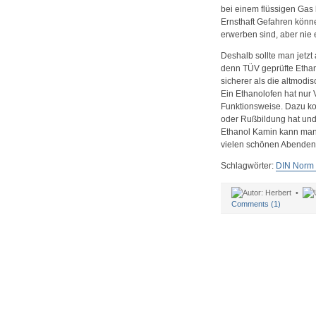
bei einem flüssigen Gas 
Ernsthaft Gefahren könne
erwerben sind, aber nie 
Deshalb sollte man jetzt
denn TÜV geprüfte Ethan
sicherer als die altmod
Ein Ethanolofen hat nur 
Funktionsweise. Dazu ko
oder Rußbildung hat und
Ethanol Kamin kann man a
vielen schönen Abenden
Schlagwörter:
DIN Norm
Herbert •
Comments (1)