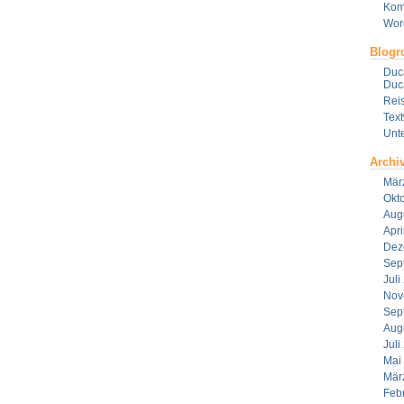
Kom
Wor
Blogro
Duca
Duca
Reis
Tex
Unt
Archi
Mär
Okt
Aug
Apri
Dez
Sep
Juli
Nov
Sep
Aug
Juli
Mai
Mär
Feb