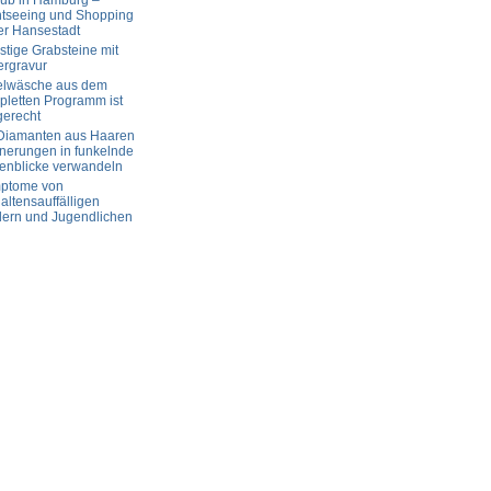
aub in Hamburg –
htseeing und Shopping
er Hansestadt
tige Grabsteine mit
ergravur
elwäsche aus dem
letten Programm ist
gerecht
 Diamanten aus Haaren
nerungen in funkelnde
enblicke verwandeln
ptome von
altensauffälligen
dern und Jugendlichen