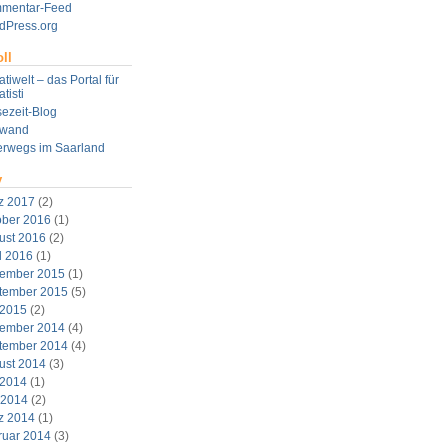
mentar-Feed
dPress.org
ll
tiwelt – das Portal für
tisti
ezeit-Blog
twand
erwegs im Saarland
v
z 2017
(2)
ober 2016
(1)
ust 2016
(2)
l 2016
(1)
ember 2015
(1)
tember 2015
(5)
 2015
(2)
ember 2014
(4)
tember 2014
(4)
ust 2014
(3)
 2014
(1)
 2014
(2)
z 2014
(1)
ruar 2014
(3)