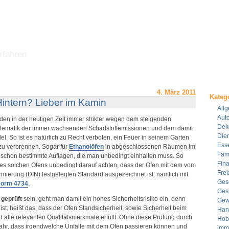
rfahren
4. März 2011
Kateg
intern? Lieber im Kamin
All
Aut
en in der heutigen Zeit immer strikter wegen dem steigenden
Dek
blematik der immer wachsenden Schadstoffemissionen und dem damit
Dien
 So ist es natürlich zu Recht verboten, ein Feuer in seinem Garten
Ess
u verbrennen. Sogar für
Ethanolöfen
in abgeschlossenen Räumen im
Fami
n schon bestimmte Auflagen, die man unbedingt einhalten muss. So
Fin
nes solchen Ofens unbedingt darauf achten, dass der Ofen mit dem vom
Frei
ormierung (DIN) festgelegten Standard ausgezeichnet ist: nämlich mit
Ges
Norm 4734
.
Ges
 geprüft
sein, geht man damit ein hohes Sicherheitsrisiko ein, denn
Gew
ist, heißt das, dass der Ofen Standsicherheit, sowie Sicherheit beim
Han
 alle relevanten Qualitätsmerkmale erfüllt. Ohne diese Prüfung durch
Hob
ahr, dass irgendwelche Unfälle mit dem Ofen passieren können und
imm