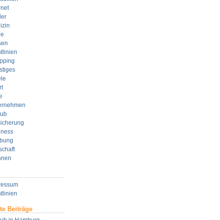
rnet
der
izin
e
sen
tlinien
pping
stiges
le
t
e
ernehmen
aub
sicherung
lness
bung
schaft
nen
n
ressum
tlinien
te Beiträge