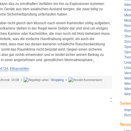
kann das zu ernsthaften Vorfällen bis hin zu Explosionen kommen.
Inte
n Geräte aus dem asiatischen Ausland bergen, die zwar billig zu
Kin
eine Sicherheitsprüfung unterlaufen haben.
Med
Mod
 aber nicht gleich den Wunsch nach einem Kaminofen völlig aufgeben,
Rei
olkamine stellen in der Regel keine Gefahr dar und sind um einiges
Rich
ischen Kamine oder Kachelöfen, die man noch mit Holz beheizen muss.
Sho
Vorteile, was die einfache Handhabung angeht, als auch die
Son
mmt, dass man bei diesen keinerlei schädliche Rauchentwicklung
Spie
 somit das Raumklima nicht belastet wird. Gegen einen sicheren
Spor
lso gar nichts einwenden und er leistet sicher seinen Beitrag zu
Tier
 in einer angenehmen und gemütlichen Wohnatmosphäre.
.
Unt
Url
 4734
,
Ethanolöfen
Ver
Wel
16:08 •
Shopping
•
Wer
Wirt
Woh
^
Seite
Imp
Rich
Neues