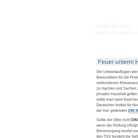
texte-im-netz
lesen und neues e
Feuer unterm H
Die Umweltauflagen werd
Bewusstsein für die Pro
verbundenen Klimawandel.
zu machen und Sachen z
privaten Haushalt gelte
sollte man beim Kauf ei
Deutschen Institut für N
der
hier geltenden
DIN 
Sollte der Ofen nicht
DIN
wenn die Prüfung erfolgt 
Brennvorgang besitzt und
den TÜV besteht die Gef