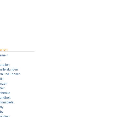
orien
gemein
o
oration
stleistungen
en und Trinken
lie
anzen
zeit
chenke
undheit
innspiele
dy
by
obilien