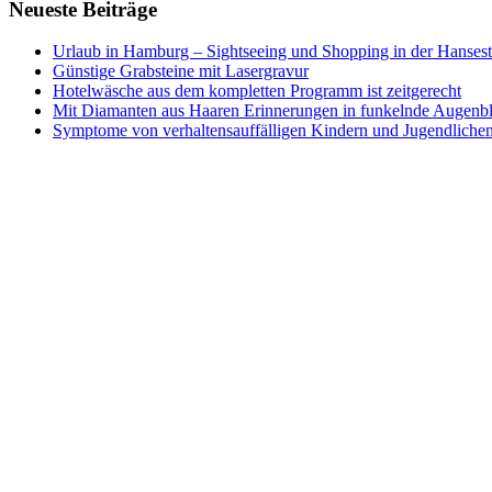
Neueste Beiträge
Urlaub in Hamburg – Sightseeing und Shopping in der Hansest
Günstige Grabsteine mit Lasergravur
Hotelwäsche aus dem kompletten Programm ist zeitgerecht
Mit Diamanten aus Haaren Erinnerungen in funkelnde Augenb
Symptome von verhaltensauffälligen Kindern und Jugendliche