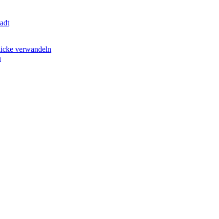
adt
licke verwandeln
n