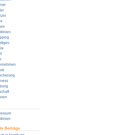
rnet
der
izin
e
sen
tlinien
pping
stiges
le
t
e
ernehmen
aub
sicherung
lness
bung
schaft
nen
n
ressum
tlinien
te Beiträge