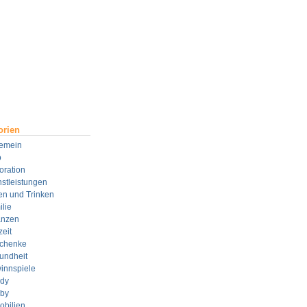
orien
gemein
o
oration
stleistungen
en und Trinken
lie
anzen
zeit
chenke
undheit
innspiele
dy
by
obilien