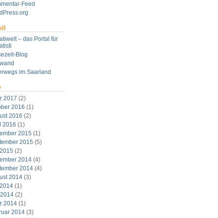
mentar-Feed
dPress.org
ll
tiwelt – das Portal für
tisti
ezeit-Blog
twand
erwegs im Saarland
v
z 2017
(2)
ober 2016
(1)
ust 2016
(2)
l 2016
(1)
ember 2015
(1)
tember 2015
(5)
 2015
(2)
ember 2014
(4)
tember 2014
(4)
ust 2014
(3)
 2014
(1)
 2014
(2)
z 2014
(1)
ruar 2014
(3)