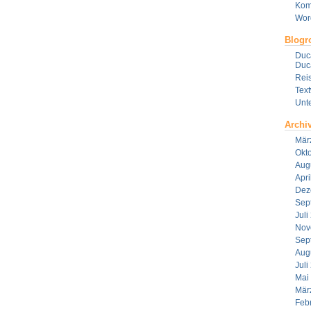
Kom
Wor
Blogro
Duca
Duca
Reis
Tex
Unt
Archi
Mär
Okt
Aug
Apri
Dez
Sep
Juli
Nov
Sep
Aug
Juli
Mai
Mär
Feb