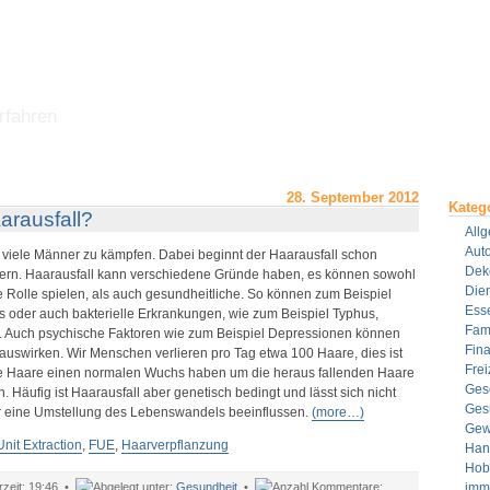
rfahren
28. September 2012
Kateg
arausfall?
All
Aut
 viele Männer zu kämpfen. Dabei beginnt der Haarausfall schon
Dek
ern. Haarausfall kann verschiedene Gründe haben, es können sowohl
Dien
 Rolle spielen, als auch gesundheitliche. So können zum Beispiel
Ess
s oder auch bakterielle Erkrankungen, wie zum Beispiel Typhus,
Fami
. Auch psychische Faktoren wie zum Beispiel Depressionen können
Fin
auswirken. Wir Menschen verlieren pro Tag etwa 100 Haare, dies ist
Frei
ie Haare einen normalen Wuchs haben um die heraus fallenden Haare
Ges
 Häufig ist Haarausfall aber genetisch bedingt und lässt sich nicht
Ges
 eine Umstellung des Lebenswandels beeinflussen.
(more…)
Gew
Unit Extraction
,
FUE
,
Haarverpflanzung
Han
Hob
19:46 •
Gesundheit
•
imm