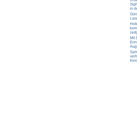
Url
Sig
in d
Güns
Las
Hot
komp
zeit
Mit
Erin
Aug
Sym
verh
Kin