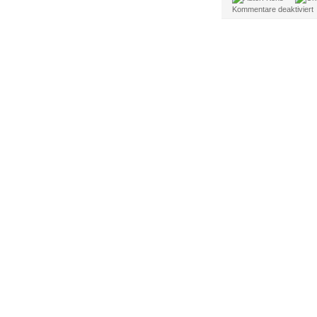
f
Kommentare deaktiviert
t
b
H