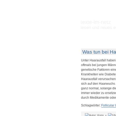
texte-im-netz
lesen und neues e
Was tun bei Ha
Unter Haarausfall haben
oftmals bei jungen Männ
genetische Faktoren eine
Krankheiten wie Diabete
Haarausfall verursachen
sich auf den Haarwuchs 
ganz normal, solange d
immer wieder zu ersetzen.
durch Medikamente oder
Schlagwörter:
Follicular 
Kons •