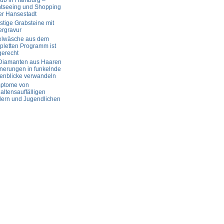
aub in Hamburg –
htseeing und Shopping
er Hansestadt
tige Grabsteine mit
ergravur
elwäsche aus dem
letten Programm ist
gerecht
 Diamanten aus Haaren
nerungen in funkelnde
enblicke verwandeln
ptome von
altensauffälligen
dern und Jugendlichen