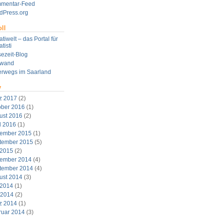
mentar-Feed
dPress.org
ll
tiwelt – das Portal für
tisti
ezeit-Blog
twand
erwegs im Saarland
v
z 2017
(2)
ober 2016
(1)
ust 2016
(2)
l 2016
(1)
ember 2015
(1)
tember 2015
(5)
 2015
(2)
ember 2014
(4)
tember 2014
(4)
ust 2014
(3)
 2014
(1)
 2014
(2)
z 2014
(1)
ruar 2014
(3)