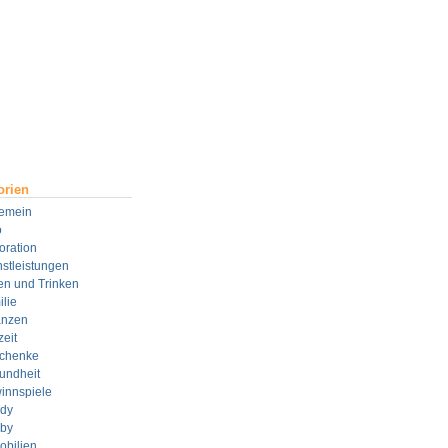
orien
gemein
o
oration
stleistungen
en und Trinken
lie
anzen
zeit
chenke
undheit
innspiele
dy
by
obilien