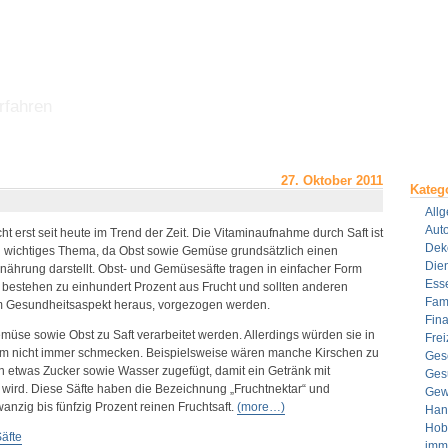
rfahren
27. Oktober 2011
Kateg
All
Aut
t erst seit heute im Trend der Zeit. Die Vitaminaufnahme durch Saft ist
Dek
in wichtiges Thema, da Obst sowie Gemüse grundsätzlich einen
Dien
rnährung darstellt. Obst- und Gemüsesäfte tragen in einfacher Form
Ess
 bestehen zu einhundert Prozent aus Frucht und sollten anderen
Fami
em Gesundheitsaspekt heraus, vorgezogen werden.
Fin
müse sowie Obst zu Saft verarbeitet werden. Allerdings würden sie in
Frei
Form nicht immer schmecken. Beispielsweise wären manche Kirschen zu
Ges
n etwas Zucker sowie Wasser zugefügt, damit ein Getränk mit
Ges
ird. Diese Säfte haben die Bezeichnung „Fruchtnektar“ und
Gew
anzig bis fünfzig Prozent reinen Fruchtsaft.
(more…)
Han
Hob
äfte
imm