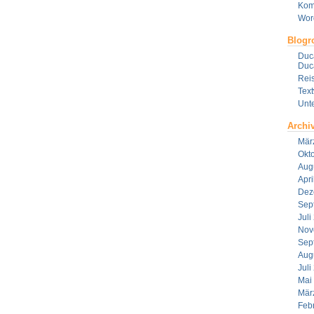
Kom
Wor
Blogro
Duca
Duca
Reis
Tex
Unt
Archi
Mär
Okt
Aug
Apri
Dez
Sep
Juli
Nov
Sep
Aug
Juli
Mai
Mär
Feb