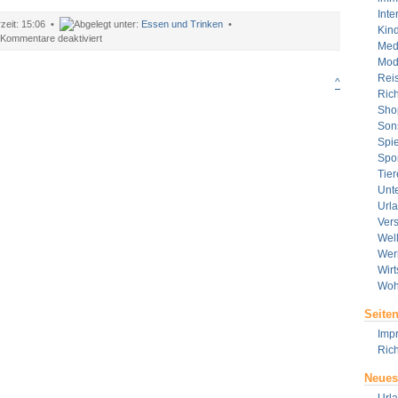
Inte
15:06 •
Essen und Trinken
•
Kin
für
Kommentare deaktiviert
Med
Gesunde
Mod
Säfte
Rei
^
Rich
Sho
Son
Spie
Spor
Tier
Unt
Url
Ver
Wel
Wer
Wirt
Woh
Seite
Imp
Rich
Neues