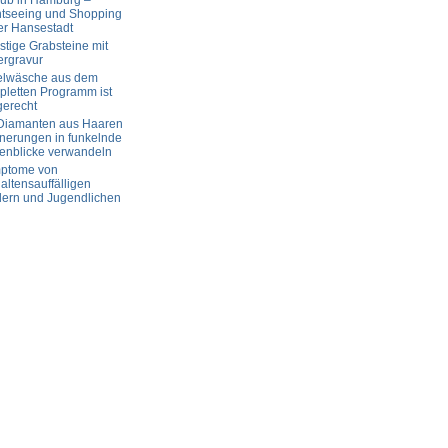
aub in Hamburg –
htseeing und Shopping
er Hansestadt
tige Grabsteine mit
ergravur
elwäsche aus dem
letten Programm ist
gerecht
 Diamanten aus Haaren
nerungen in funkelnde
enblicke verwandeln
ptome von
altensauffälligen
dern und Jugendlichen