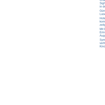
Url
Sig
in d
Güns
Las
Hot
komp
zeit
Mit
Erin
Aug
Sym
verh
Kin