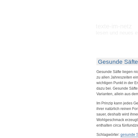
texte-im-netz
lesen und neues e
Gesunde Säfte
Gesunde Säfte liegen nich
zu allen Jahreszeiten e
wichtigen Punkt in der E
dazu bei. Gesunde Säfte
Varianten, allein aus d
Im Prinzip kann jedes Ge
ihrer natürlich reinen 
sauer, deshalb wird ihne
Wohlgeschmack erzeugt w
enthalten circa fünfundzw
Schlagwörter:
gesunde S