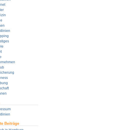
rnet
der
izin
e
sen
tlinien
pping
stiges
le
t
e
ernehmen
aub
sicherung
lness
bung
schaft
nen
n
ressum
tlinien
te Beiträge