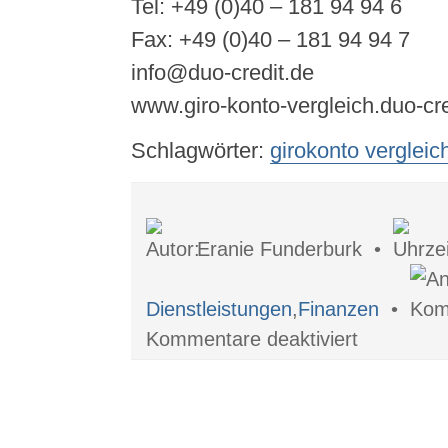
Tel: +49 (0)40 – 181 94 94 6
Fax: +49 (0)40 – 181 94 94 7
info@duo-credit.de
www.giro-konto-vergleich.duo-cre
Schlagwörter:
girokonto vergleic
Eranie Funderburk •
Dienstleistungen
,
Finanzen
•
für
Kommentare deaktiviert
Vergleichen
ist
Trumpf