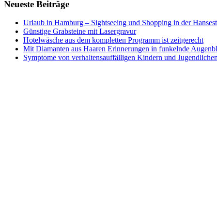
Neueste Beiträge
Urlaub in Hamburg – Sightseeing und Shopping in der Hansest
Günstige Grabsteine mit Lasergravur
Hotelwäsche aus dem kompletten Programm ist zeitgerecht
Mit Diamanten aus Haaren Erinnerungen in funkelnde Augenb
Symptome von verhaltensauffälligen Kindern und Jugendliche