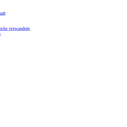
adt
licke verwandeln
n