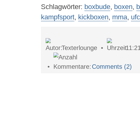
Schlagwörter:
boxbude
,
boxen
,
b
kampfsport
,
kickboxen
,
mma
,
ufc
Texterlounge •
11:2
•
Comments (2)