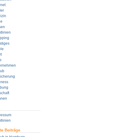
rnet
der
izin
e
sen
tlinien
pping
stiges
le
t
e
ernehmen
aub
sicherung
lness
bung
schaft
nen
n
ressum
tlinien
te Beiträge