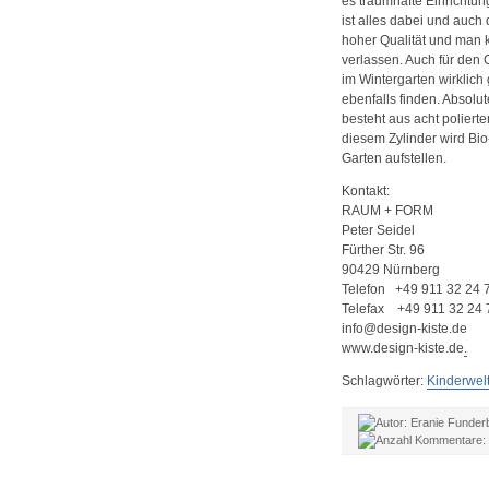
es traumhafte Einrichtu
ist alles dabei und auch
hoher Qualität und man 
verlassen. Auch für den 
im Wintergarten wirklic
ebenfalls finden. Absolu
besteht aus acht polierte
diesem Zylinder wird Bio
Garten aufstellen.
Kontakt:
RAUM + FORM
Peter Seidel
Fürther Str. 96
90429 Nürnberg
Telefon +49 911 32 24 
Telefax +49 911 32 24 
info@design-kiste.de
www.design-kiste.de
.
Schlagwörter:
Kinderwel
Eranie Funder