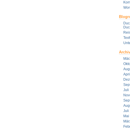
Kom
Wor
Blogro
Duca
Duca
Reis
Tex
Unt
Archi
Mär
Okt
Aug
Apri
Dez
Sep
Juli
Nov
Sep
Aug
Juli
Mai
Mär
Feb