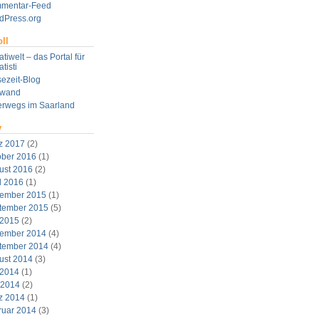
mentar-Feed
dPress.org
ll
tiwelt – das Portal für
tisti
ezeit-Blog
twand
erwegs im Saarland
v
z 2017
(2)
ober 2016
(1)
ust 2016
(2)
l 2016
(1)
ember 2015
(1)
tember 2015
(5)
 2015
(2)
ember 2014
(4)
tember 2014
(4)
ust 2014
(3)
 2014
(1)
 2014
(2)
z 2014
(1)
ruar 2014
(3)