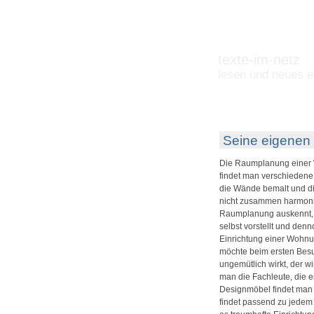
texte-im-netz
lesen und neues e
Seine eigenen 
Die Raumplanung einer Wo
findet man verschiedene
die Wände bemalt und die
nicht zusammen harmonier
Raumplanung auskennt, d
selbst vorstellt und den
Einrichtung einer Wohnu
möchte beim ersten Bes
ungemütlich wirkt, der w
man die Fachleute, die 
Designmöbel findet man 
findet passend zu jedem