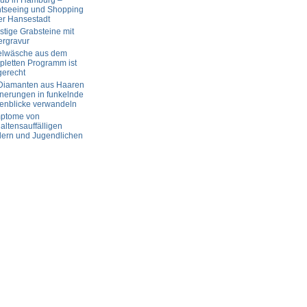
aub in Hamburg –
htseeing und Shopping
er Hansestadt
tige Grabsteine mit
ergravur
elwäsche aus dem
letten Programm ist
gerecht
 Diamanten aus Haaren
nerungen in funkelnde
enblicke verwandeln
ptome von
altensauffälligen
dern und Jugendlichen