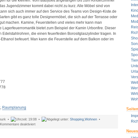
ngen für die kleinen. Vom Babybett angefangen bis zum Kinderzimmer
Inte
 das Jugendzimmer kommt dabei nicht zu kurz. Alle Möbel sind von
Kin
kann sich auch immer auf den Service des Teams von Design-Kiste.de
Med
Garten gibt es ganz tolle Designermöbel, die sich auf der Terrasse oder
Mod
h gut machen. Kamine, Feuerstellen und vieles mehr kann man
Rei
te Lagerfeuerromantik bietet zum Beispiel der Kamin Urbonfire. Dieser
Rich
n Edelstahlrohren, die einen feuerfesten Borositglaszylinder tragen. In
Sho
-Ethanol befeuert. Man kann die Feuerstelle auf dem Balkon oder im
Son
Spie
Spor
Tier
Unt
Url
Ver
777
Wel
778
Wer
Wirt
Woh
t
,
Raumplanung
Seite
Imp
burk •
19:08 •
Shopping
,
Wohnen
•
Rich
für
Kommentare deaktiviert
Seine
Neues
eigenen