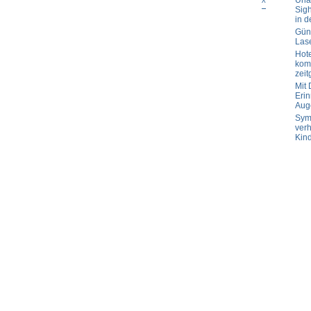
Url
vier
^
Sig
Wände
in d
einrichten
Güns
Las
Hot
komp
zeit
Mit
Erin
Aug
Sym
verh
Kin