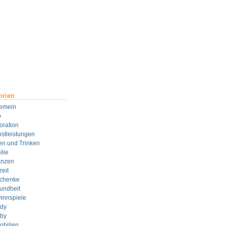
orien
gemein
o
oration
stleistungen
en und Trinken
lie
anzen
zeit
chenke
undheit
innspiele
dy
by
obilien