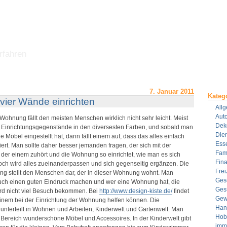
rfahren
7. Januar 2011
Kateg
vier Wände einrichten
All
Aut
hnung fällt den meisten Menschen wirklich nicht sehr leicht. Meist
Dek
 Einrichtungsgegenstände in den diversesten Farben, und sobald man
Dien
 Möbel eingestellt hat, dann fällt einem auf, dass das alles einfach
Ess
t. Man sollte daher besser jemanden fragen, der sich mit der
Fami
er einem zuhört und die Wohnung so einrichtet, wie man es sich
Fin
noch wird alles zueinanderpassen und sich gegenseitig ergänzen. Die
Frei
ng stellt den Menschen dar, der in dieser Wohnung wohnt. Man
Ges
uch einen guten Eindruck machen und wer eine Wohnung hat, die
Ges
ird nicht viel Besuch bekommen. Bei
http://www.design-kiste.de/
findet
Gew
einem bei der Einrichtung der Wohnung helfen können. Die
Han
unterteilt in Wohnen und Arbeiten, Kinderwelt und Gartenwelt. Man
Hob
 Bereich wunderschöne Möbel und Accessoires. In der Kinderwelt gibt
imm