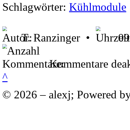
Schlagwörter:
Kühlmodule
T. Ranzinger •
09
Kommentare deakt
^
© 2026 – alexj; Powered b