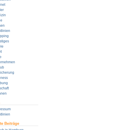
rnet
der
izin
e
sen
tlinien
pping
stiges
le
t
e
ernehmen
aub
sicherung
lness
bung
schaft
nen
n
ressum
tlinien
te Beiträge