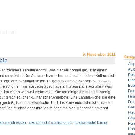
rfahren
9. November 2011
Kateg
llt
All
Aut
e an fremder Esskultur enorm. Was hier als normal gilt, ist in einem
Dek
nd umgekehrt. Der Austausch zwischen unterschiedlichen Kulturen ist
Dien
 rege wie im Kulinarischen. Es genießt einen gewissen Stellenwert,
Ess
he schon einmal ausgetestet zu haben. Interessant ist vor allem was
Fami
ter den vielen weltweit vertretenen Küchen einige die noch ein wenig
Fin
 unterschiedlicher kulinarischer Angebote. Eine Länderküche, die eine
Frei
g genießt, ist die mexikanische. Und das Verwunderliche ist, dass die
Ges
opulär ist, ohne dass ihre Vielfalt den meisten Menschen bekannt
Ges
Gew
ikanisch essen
,
mexikanische gastronomie
,
mexikanische küche
,
Han
Hob
imm