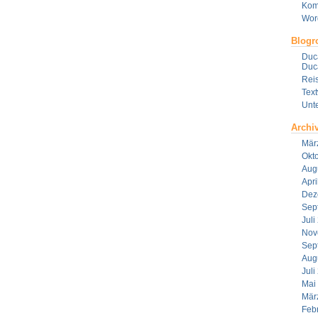
Kom
Wor
Blogro
Duca
Duca
Reis
Tex
Unt
Archi
Mär
Okt
Aug
Apri
Dez
Sep
Juli
Nov
Sep
Aug
Juli
Mai
Mär
Feb