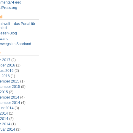
mentar-Feed
dPress.org
ll
tiwelt – das Portal für
tisti
ezeit-Blog
twand
erwegs im Saarland
v
z 2017
(2)
ober 2016
(1)
ust 2016
(2)
l 2016
(1)
ember 2015
(1)
tember 2015
(5)
 2015
(2)
ember 2014
(4)
tember 2014
(4)
ust 2014
(3)
 2014
(1)
 2014
(2)
z 2014
(1)
ruar 2014
(3)