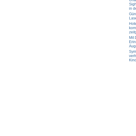
Url
Sig
in d
Güns
Las
Hot
komp
zeit
Mit
Erin
Aug
Sym
verh
Kin