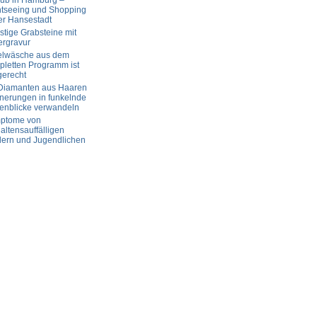
aub in Hamburg –
htseeing und Shopping
er Hansestadt
tige Grabsteine mit
ergravur
elwäsche aus dem
letten Programm ist
gerecht
 Diamanten aus Haaren
nerungen in funkelnde
enblicke verwandeln
ptome von
altensauffälligen
dern und Jugendlichen