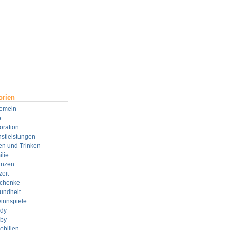
orien
gemein
o
oration
stleistungen
en und Trinken
lie
anzen
zeit
chenke
undheit
innspiele
dy
by
obilien