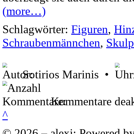
(more…)
Schlagwörter:
Figuren
,
Hin
Schraubenmännchen
,
Skulp
Sotirios Marinis •
Kommentare deakt
^
© 2026 – alexj; Powered b