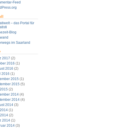
mentar-Feed
dPress.org
ll
tiwelt – das Portal für
tisti
ezeit-Blog
twand
erwegs im Saarland
v
z 2017
(2)
ober 2016
(1)
ust 2016
(2)
l 2016
(1)
ember 2015
(1)
tember 2015
(5)
 2015
(2)
ember 2014
(4)
tember 2014
(4)
ust 2014
(3)
 2014
(1)
 2014
(2)
z 2014
(1)
ruar 2014
(3)