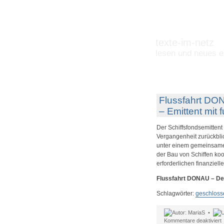
texte-im-netz
lesen und neues e
Flussfahrt DO
– Emittent mit
Der Schiffsfondsemitten
Vergangenheit zurückbli
unter einem gemeinsamen
der Bau von Schiffen koo
erforderlichen finanzielle
Flussfahrt DONAU – De
Schlagwörter:
geschloss
MariaS •
f
Kommentare deaktiviert