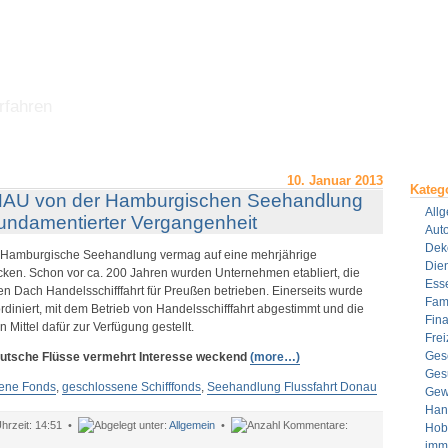
rfahren
10. Januar 2013
Kateg
NAU von der Hamburgischen Seehandlung
All
 fundamentierter Vergangenheit
Aut
Dek
t Hamburgische Seehandlung vermag auf eine mehrjährige
Dien
cken. Schon vor ca. 200 Jahren wurden Unternehmen etabliert, die
Ess
 Dach Handelsschifffahrt für Preußen betrieben. Einerseits wurde
Fami
rdiniert, mit dem Betrieb von Handelsschifffahrt abgestimmt und die
Fin
n Mittel dafür zur Verfügung gestellt.
Frei
Ges
utsche Flüsse vermehrt Interesse weckend
(more…)
Ges
ene Fonds
,
geschlossene Schifffonds
,
Seehandlung Flussfahrt Donau
Gew
Han
14:51 •
Allgemein
•
Hob
ür
imm