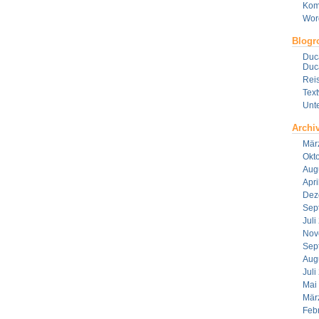
Kom
Wor
Blogro
Duca
Duca
Reis
Tex
Unt
Archi
Mär
Okt
Aug
Apri
Dez
Sep
Juli
Nov
Sep
Aug
Juli
Mai
Mär
Feb