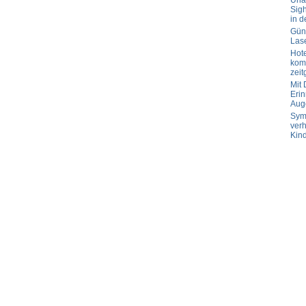
Url
Sig
in d
Güns
Las
Hot
komp
zeit
Mit
Erin
Aug
Sym
verh
Kin