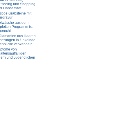
aub in Hamburg –
htseeing und Shopping
er Hansestadt
tige Grabsteine mit
ergravur
elwäsche aus dem
letten Programm ist
gerecht
 Diamanten aus Haaren
nerungen in funkelnde
enblicke verwandeln
ptome von
altensauffälligen
dern und Jugendlichen