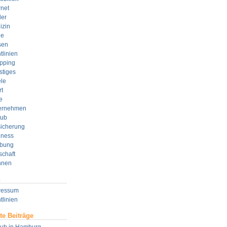
rnet
der
izin
e
sen
tlinien
pping
stiges
le
t
e
ernehmen
aub
sicherung
lness
bung
schaft
nen
n
ressum
tlinien
te Beiträge