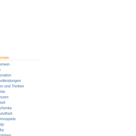
orien
gemein
o
oration
stleistungen
en und Trinken
lie
anzen
zeit
chenke
undheit
innspiele
dy
by
obilien