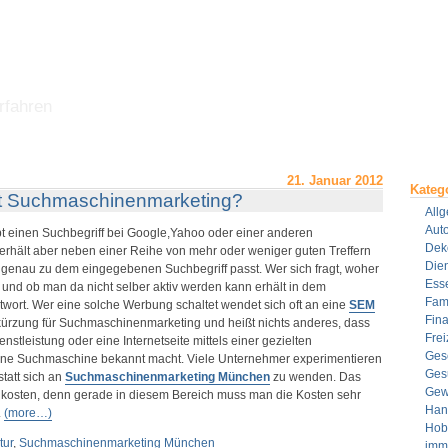
rfahren
21. Januar 2012
Kateg
ert Suchmaschinenmarketing?
All
Aut
bt einen Suchbegriff bei Google,Yahoo oder einer anderen
Dek
rhält aber neben einer Reihe von mehr oder weniger guten Treffern
Dien
genau zu dem eingegebenen Suchbegriff passt. Wer sich fragt, woher
Ess
nd ob man da nicht selber aktiv werden kann erhält in dem
Fami
ntwort. Wer eine solche Werbung schaltet wendet sich oft an eine
SEM
Fin
bkürzung für Suchmaschinenmarketing und heißt nichts anderes, dass
Frei
nstleistung oder eine Internetseite mittels einer gezielten
Ges
e Suchmaschine bekannt macht. Viele Unternehmer experimentieren
Ges
statt sich an
Suchmaschinenmarketing München
zu wenden. Das
Gew
d kosten, denn gerade in diesem Bereich muss man die Kosten sehr
Han
.
(more…)
Hob
ur
,
Suchmaschinenmarketing München
imm