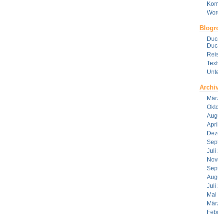
Kom
Wor
Blogro
Duca
Duca
Reis
Tex
Unt
Archi
Mär
Okt
Aug
Apri
Dez
Sep
Juli
Nov
Sep
Aug
Juli
Mai
Mär
Feb