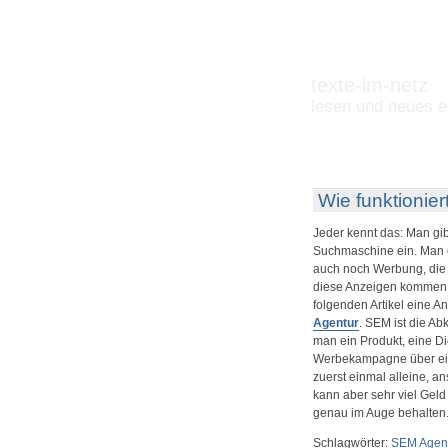
texte-im-netz
lesen und neues e
Wie funktioni
Jeder kennt das: Man gi
Suchmaschine ein. Man e
auch noch Werbung, die 
diese Anzeigen kommen u
folgenden Artikel eine A
Agentur
. SEM ist die A
man ein Produkt, eine Die
Werbekampagne über ein
zuerst einmal alleine, an
kann aber sehr viel Gel
genau im Auge behalten
Schlagwörter:
SEM Agent