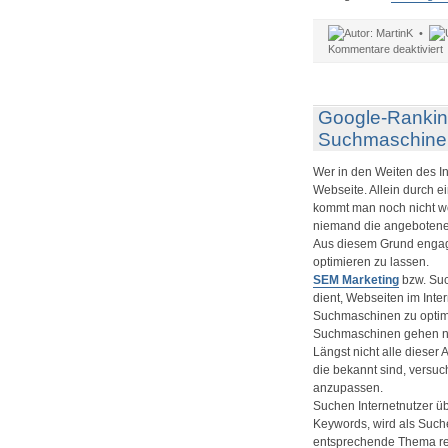
MartinK •
f
Kommentare deaktiviert
W
f
S
Google-Rankin
Suchmaschine
Wer in den Weiten des In
Webseite. Allein durch 
kommt man noch nicht we
niemand die angebotenen
Aus diesem Grund engag
optimieren zu lassen.
SEM Marketing
bzw. Suc
dient, Webseiten im Inte
Suchmaschinen zu optim
Suchmaschinen gehen na
Längst nicht alle dieser
die bekannt sind, versu
anzupassen.
Suchen Internetnutzer ü
Keywords, wird als Suche
entsprechende Thema rel