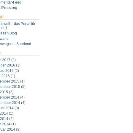
mentar-Feed
dPress.org
ll
tiwelt – das Portal für
tisti
ezeit-Blog
twand
erwegs im Saarland
v
z 2017
(2)
ober 2016
(1)
ust 2016
(2)
l 2016
(1)
ember 2015
(1)
tember 2015
(5)
 2015
(2)
ember 2014
(4)
tember 2014
(4)
ust 2014
(3)
 2014
(1)
 2014
(2)
z 2014
(1)
ruar 2014
(3)