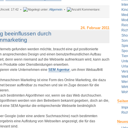
Inte
17:42 •
Allgemein
•
Kin
ür
Med
ie
Mod
unktioniert
Rei
uchmaschinenmarketing?
24. Februar 2011
Rich
g beeinflussen durch
Sho
nmarketing
Son
Spie
ternets gefunden werden möchte, braucht eine gut positionierte
Spor
ein ansprechendes Design und einen benutzerfreundlichen Aufbau
Tier
it, denn wenn niemand auf die Webseite aufmerksam wird, kann auch
Unt
 Produkte oder Dienstleistungen erwerben.
Url
ieren viele Unternehmen eine
SEM Agentur
, um ihren Webauftritt
Ver
Wel
hmaschinen Marketing ist eine Form des Online Marketing, die dazu
Wer
rnet besser auffindbar zu machen und sie im Zuge dessen für die
Wirt
ieren.
Woh
ch bestimmten Algorithmen vor, wenn sie das Web durchsuchen.
 Algorithmen werden von den Betreibern bekannt gegeben, doch an die,
Seite
cht eine SEM Agentur die entsprechende Webseite bestmöglich
Imp
Rich
ber Google (oder eine andere Suchmaschine) nach bestimmten
rgebnis eine Auflistung von Webseiten angezeigt, die für das
Neues
evant sind.