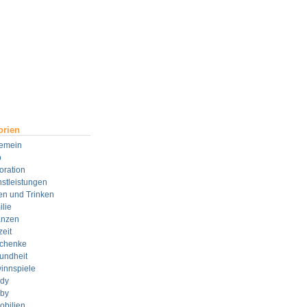
orien
gemein
o
oration
stleistungen
en und Trinken
lie
anzen
zeit
chenke
undheit
innspiele
dy
by
obilien