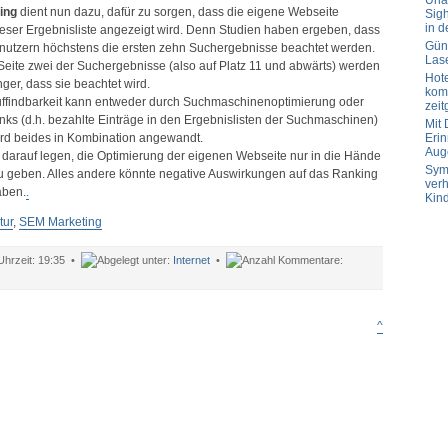
Url
ing
dient nun dazu, dafür zu sorgen, dass die eigene Webseite
Sig
in d
ieser Ergebnisliste angezeigt wird. Denn Studien haben ergeben, dass
Güns
tnutzern höchstens die ersten zehn Suchergebnisse beachtet werden.
Las
Seite zwei der Suchergebnisse (also auf Platz 11 und abwärts) werden
Hot
er, dass sie beachtet wird.
komp
uffindbarkeit kann entweder durch Suchmaschinenoptimierung oder
zeit
ks (d.h. bezahlte Einträge in den Ergebnislisten der Suchmaschinen)
Mit
ird beides in Kombination angewandt.
Erin
Aug
t darauf legen, die Optimierung der eigenen Webseite nur in die Hände
Sym
zu geben. Alles andere könnte negative Auswirkungen auf das Ranking
verh
aben.
.
Kin
ur
,
SEM Marketing
19:35 •
Internet
•
ür
oogle-
anking
eeinflussen
^
urch
uchmaschinenmarketing