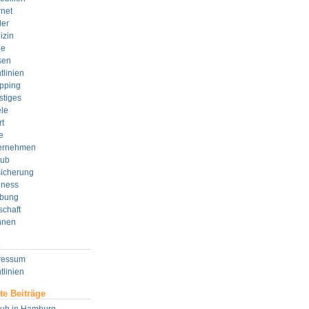
rnet
der
izin
e
sen
tlinien
pping
stiges
le
t
e
ernehmen
aub
sicherung
lness
bung
schaft
nen
n
ressum
tlinien
te Beiträge