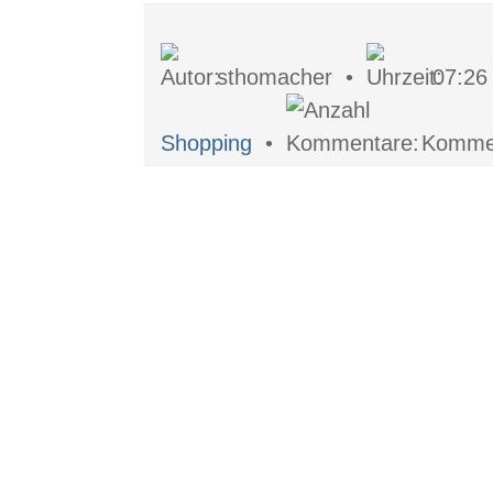
sthomacher •
07:2
Shopping
•
Kommen