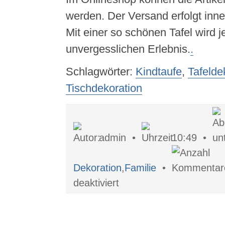
werden. Der Versand erfolgt inne
Mit einer so schönen Tafel wird j
unvergesslichen Erlebnis.
.
Schlagwörter:
Kindtaufe
,
Tafelde
Tischdekoration
admin •
10:49 •
Dekoration
,
Familie
•
für
deaktiviert
Festliche
Tafel
mit
niedlichen
Accessoires