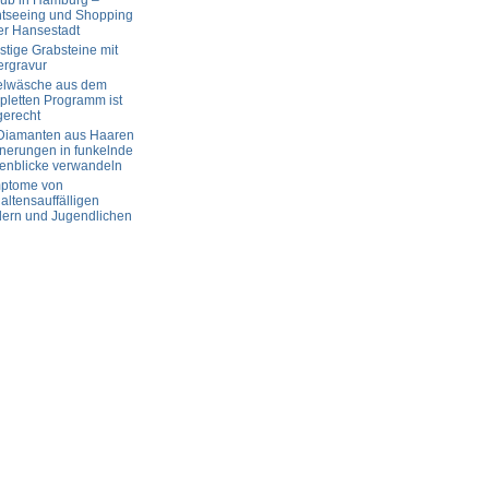
aub in Hamburg –
htseeing und Shopping
er Hansestadt
tige Grabsteine mit
ergravur
elwäsche aus dem
letten Programm ist
gerecht
 Diamanten aus Haaren
nerungen in funkelnde
enblicke verwandeln
ptome von
altensauffälligen
dern und Jugendlichen