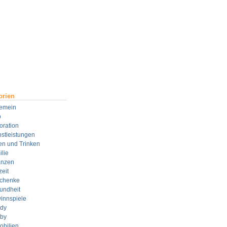
orien
gemein
o
oration
stleistungen
en und Trinken
lie
anzen
zeit
chenke
undheit
innspiele
dy
by
obilien