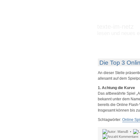
texte-im-netz
lesen und neues e
Die Top 3 Onli
An dieser Stelle präsent
allesamt auf dem Spielpo
1. Achtung die Kurve
Das altbewährte Spiel „A
bekannt unter dem Namen
bereits die Online Flash-
Insgesamt können bis zu
Schlagwörter:
Online Sp
ManuB •