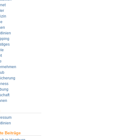
rnet
der
izin
e
sen
tlinien
pping
stiges
le
t
e
ernehmen
aub
sicherung
lness
bung
schaft
nen
n
ressum
tlinien
te Beiträge