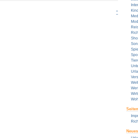
Die
Inte
Top
Kin
3
^
Med
Online-
Spiele
Mod
2014
Rei
Rich
Sho
Son
Spie
Spor
Tier
Unt
Url
Ver
Wel
Wer
Wirt
Woh
Seite
Imp
Rich
Neues