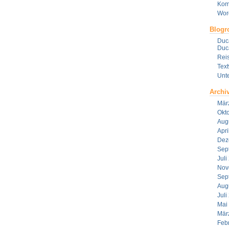
Kom
Wor
Blogro
Duca
Duca
Reis
Tex
Unt
Archi
Mär
Okt
Aug
Apri
Dez
Sep
Juli
Nov
Sep
Aug
Juli
Mai
Mär
Feb