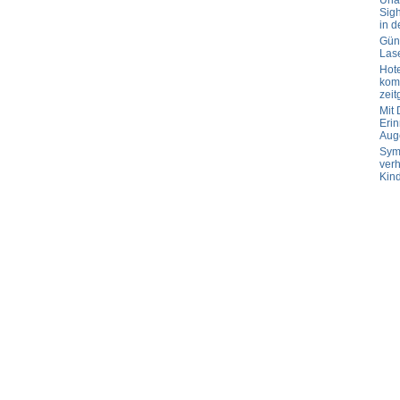
Url
Sig
in d
Güns
Las
Hot
komp
zeit
Mit
Erin
Aug
Sym
verh
Kin