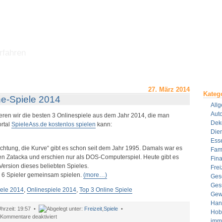
rfahren
27. März 2014
Kateg
ne-Spiele 2014
All
Aut
ieren wir die besten 3 Onlinespiele aus dem Jahr 2014, die man
Dek
rtal
SpieleAss.de kostenlos spielen
kann:
Dien
Ess
chtung, die Kurve“ gibt es schon seit dem Jahr 1995. Damals war es
Fami
 Zatacka und erschien nur als DOS-Computerspiel. Heute gibt es
Fin
Version dieses beliebten Spieles.
Frei
 6 Spieler gemeinsam spielen.
(more…)
Ges
Ges
iele 2014
,
Onlinespiele 2014
,
Top 3 Online Spiele
Gew
Han
19:57 •
Freizeit
,
Spiele
•
Hob
für
Kommentare deaktiviert
imm