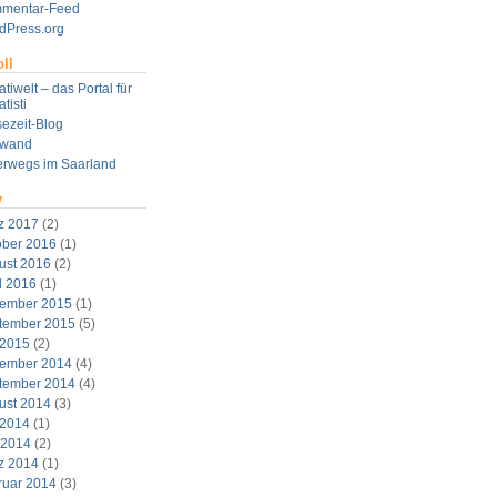
mentar-Feed
dPress.org
ll
tiwelt – das Portal für
tisti
ezeit-Blog
twand
erwegs im Saarland
v
z 2017
(2)
ober 2016
(1)
ust 2016
(2)
l 2016
(1)
ember 2015
(1)
tember 2015
(5)
 2015
(2)
ember 2014
(4)
tember 2014
(4)
ust 2014
(3)
 2014
(1)
 2014
(2)
z 2014
(1)
ruar 2014
(3)