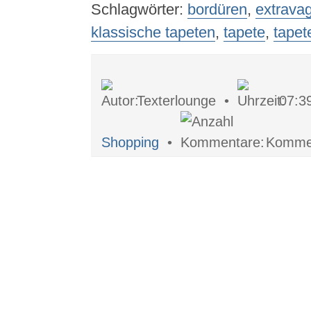
Schlagwörter:
bordüren
,
extrava
klassische tapeten
,
tapete
,
tapet
Texterlounge •
07:3
Shopping
•
Kommen