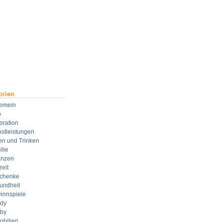
orien
gemein
o
oration
stleistungen
en und Trinken
lie
anzen
zeit
chenke
undheit
innspiele
dy
by
obilien