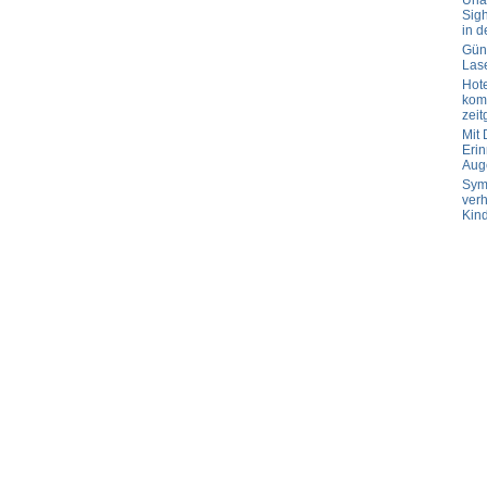
Url
Sig
in d
Güns
Las
Hot
komp
zeit
Mit
Erin
Aug
Sym
verh
Kin