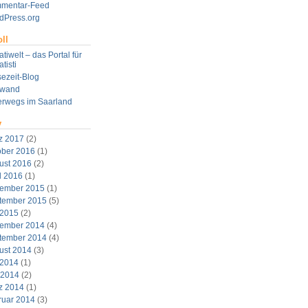
mentar-Feed
dPress.org
ll
tiwelt – das Portal für
tisti
ezeit-Blog
twand
erwegs im Saarland
v
z 2017
(2)
ober 2016
(1)
ust 2016
(2)
l 2016
(1)
ember 2015
(1)
tember 2015
(5)
 2015
(2)
ember 2014
(4)
tember 2014
(4)
ust 2014
(3)
 2014
(1)
 2014
(2)
z 2014
(1)
ruar 2014
(3)