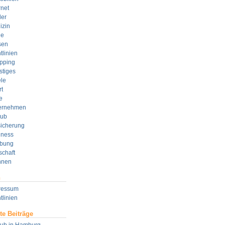
rnet
der
izin
e
sen
tlinien
pping
stiges
le
t
e
ernehmen
aub
sicherung
lness
bung
schaft
nen
n
ressum
tlinien
te Beiträge