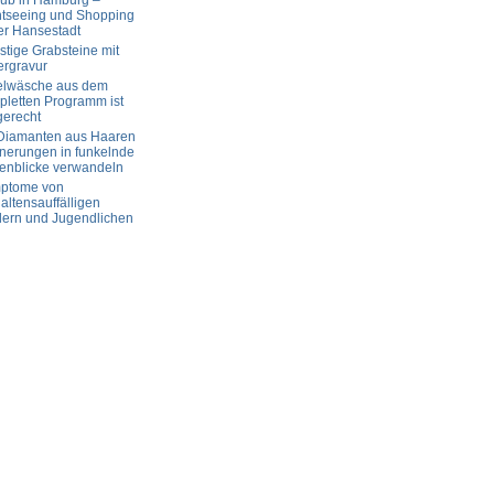
aub in Hamburg –
htseeing und Shopping
er Hansestadt
tige Grabsteine mit
ergravur
elwäsche aus dem
letten Programm ist
gerecht
 Diamanten aus Haaren
nerungen in funkelnde
enblicke verwandeln
ptome von
altensauffälligen
dern und Jugendlichen