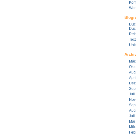
Kom
Wor
Blogro
Duca
Duca
Reis
Tex
Unt
Archi
Mär
Okt
Aug
Apri
Dez
Sep
Juli
Nov
Sep
Aug
Juli
Mai
Mär
Feb