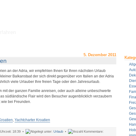
rfahren
5. Dezember 2011
Kateg
ien
All
Aut
en an der Adria, wir empfehlen Ihnen für Ihren nächsten Urlaub
Dek
n kleiner Balkanstaat der sich direkt gegenüber von Italien an der Adria
Dien
ährlich viele Urlauber Ihre freien Tage oder den Jahresurlaub.
Ess
n mit der ganzen Familie anreisen, oder auch alleine unbeschwerte
Fami
Das südländische Flair wird den Besucher augenblicklich verzaubern
Fin
rt wie bei Freunden.
Frei
Ges
Ges
Gew
Kroatien
,
Yachtcharter Kroatien
Han
Hob
18:39 •
Urlaub
•
imm