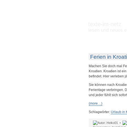
texte-im-netz
lesen und neues e
Ferien in Kroat
Machen Sie doch mal Feri
Kroatien. Kroatien ist ei
befindet. Hier verleben j
Sie können nach Kroatie
Ferientage verbringen. 
und jeder fühlt sich sofo
(more…)
Schlagwörter:
Urlaub in 
Heiko01 •